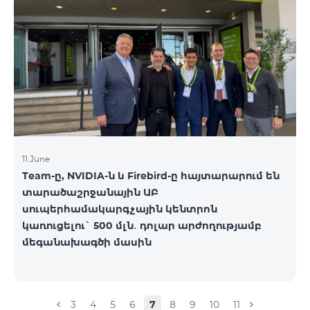
ստորև ներկայացված աղյուսակի․ Հին
սակագնային փաթեթ Նոր սակագնային փաթեթ
Բիզնես 2000 PRO 1900 Բիզնես 3000 Pro Special 1
Բիզնես 5000 PRO 5200 Բիզնես 7000 Pro Special 3
11 June
Team-ը, NVIDIA-ն և Firebird-ը հայտարարում են
տարածաշրջանային ԱԲ
սուպերհամակարգչային կենտրոն
կառուցելու` 500 մլն․ դոլար արժողությամբ
մեգանախագծի մասին
3
4
5
6
7
8
9
10
11