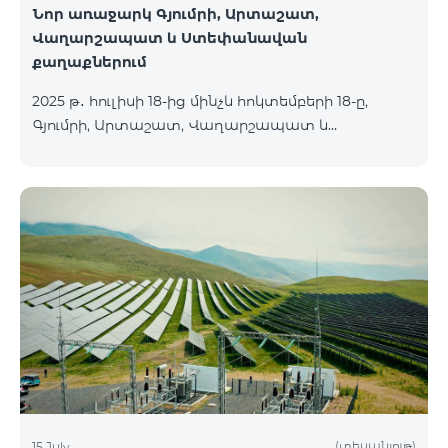
Նոր առաջարկ Գյումրի, Արտաշատ,
Վաղարշապատ և Ստեփանավան
քաղաքներում
2025 թ․ հուլիսի 18-ից մինչև հոկտեմբերի 18-ը,
Գյումրի, Արտաշատ, Վաղարշապատ և
Ստեփանավան քաղաքների բնակիչների համար
հասանելի են ԿՈՍՄՈ 2 6900, ԿՈՍՄՈ 3 7400 և
ԿՈՍՄՈ 4 9900 մարզային փաթեթները` 50%
զեղչով առաջին 6 ամիսների համար, 12 ամիս
բաժանորդագրության դեպքում․ Անվանում
Հիմնական արժեք Զեղչված արժեք 1-6 ամիսների
համար ԿՈՍՄՈ 2 6900 Մարզային 6900 3450
ԿՈՍՄՈ 3 7400 Մարզային 7400 3700 ԿՈՍՄՈ 4 9900
Մարզային 9900 4950
(տեսանյութ)
15 July