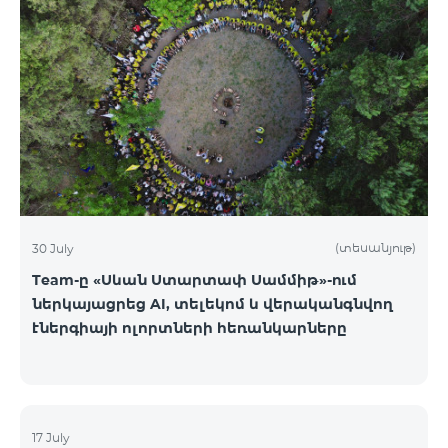
(տեսանյութ)
30 July
Team-ը «Սևան Ստարտափ Սամմիթ»-ում
ներկայացրեց AI, տելեկոմ և վերականգնվող
էներգիայի ոլորտների հեռանկարները
17 July