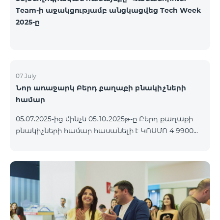
Team-ի աջակցությամբ անցկացվեց Tech Week
2025-ը
07 July
Նոր առաջարկ Բերդ քաղաքի բնակիչների
համար
05.07.2025-ից մինչև 05․10․2025թ-ը Բերդ քաղաքի
բնակիչների համար հասանելի է ԿՈՍՄՈ 4 9900
փաթեթը՝ 3 ամիս անվճար պայմանով։
Պայմանագիրը կնքվում է 12 ամիս ժամկետով,
վաղաժամ դադարեցման դեպքում կիրառվում է
տուգանք։ ԿՈՍՄՈ սակագնային փաթեթների
ներառումներին մանրամասն ծանոթանալու
համար կարող եք անցնել հետևյալ
հղմամբ՝ telecomarmenia.am/cosmo