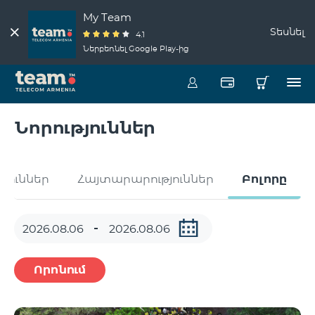
My Team
Տեսնել
4.1
Ներբեռնել Google Play-ից
Նորություններ
թյուններ
Հայտարարություններ
Բոլորը
Որոնում