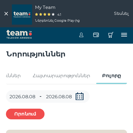
My Team
Տեսնել
4.1
Ներբեռնել Google Play-ից
Նորություններ
թյուններ
Հայտարարություններ
Բոլորը
Որոնում