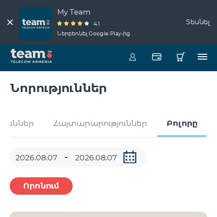
My Team
Տեսնել
4.1
Ներբեռնել Google Play-ից
Նորություններ
թյուններ
Հայտարարություններ
Բոլորը
Որոնում