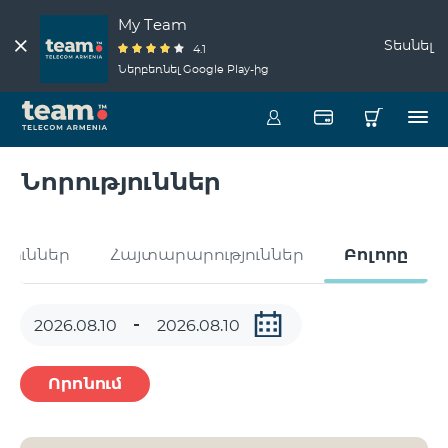
My Team
Տեսնել
4.1
Ներբեռնել Google Play-ից
Նորություններ
թյուններ
Հայտարարություններ
Բոլորը
Որոնում