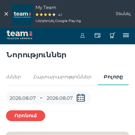
My Team
Տեսնել
4.1
Ներբեռնել Google Play-ից
Նորություններ
թյուններ
Հայտարարություններ
Բոլորը
Որոնում