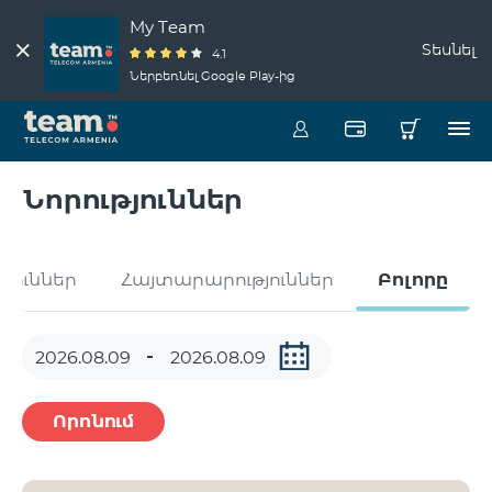
My Team
Տեսնել
4.1
Ներբեռնել Google Play-ից
Նորություններ
թյուններ
Հայտարարություններ
Բոլորը
Որոնում