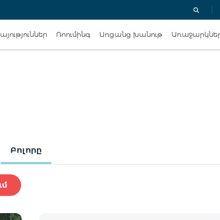
յություններ
Ռոումինգ
Առցանց խանութ
Առաջարկնե
Բոլորը
ւմ