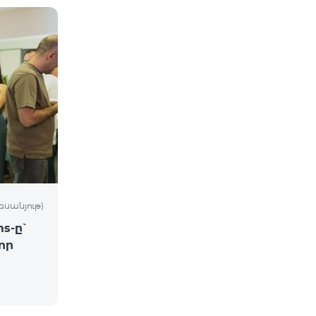
եսանյութ)
s-ը՝
որ