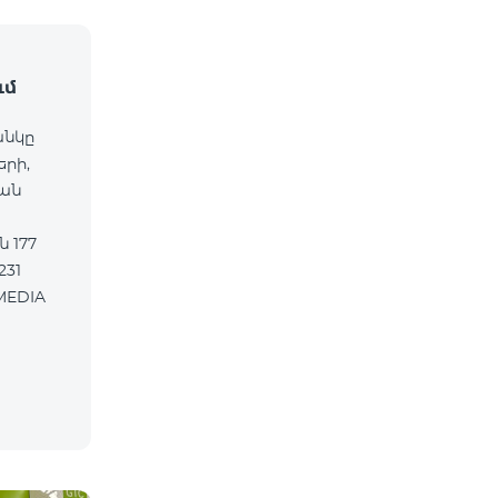
ւմ
անկը
երի,
ան