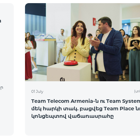
ի
ար
(տ
01 July
Team Telecom Armenia-ն ու Team System
մեկ հարկի տակ. բացվեց Team Place ն
կոնցեպտով վաճառասրահը