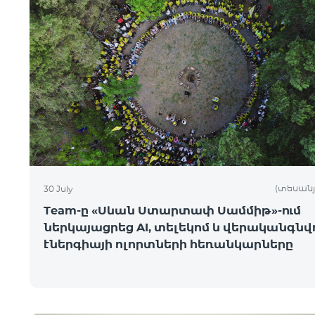
(տեսանյ
30 July
Team-ը «Սևան Ստարտափ Սամմիթ»-ում
ներկայացրեց AI, տելեկոմ և վերականգնվ
էներգիայի ոլորտների հեռանկարները