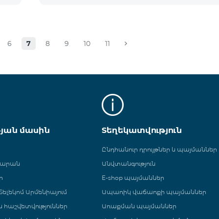
6
7
8
9
10
11
թյան մասին
Տեղեկատվություն
Ընդհանուր դրույթներ և պայմաններ
գարան
Անվտանգություն
ր
E-shop պայմաններ
ելեկոմ Արմենիայում
Ապառիկ վաճառքի պայմաններ
 և հաշվետվություններ
Առաքման պայմաններ