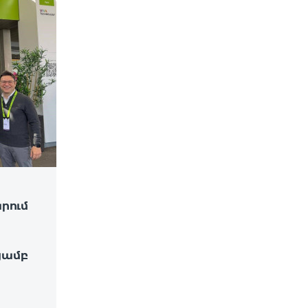
արում
թյամբ