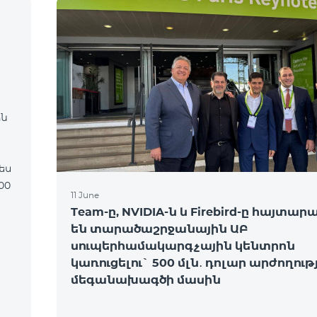
ին
11 June
Team-ը, NVIDIA-ն և Firebird-ը հայտար
են տարածաշրջանային ԱԲ
սուպերհամակարգչային կենտրոն
կառուցելու` 500 մլն․ դոլար արժողու
մեգանախագծի մասին