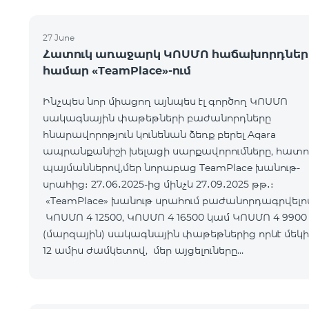
27 June
Հատուկ առաջարկ ԿՈՍՄՈ հաճախորդներ
համար «TeamPlace»-ում
Ինչպես նոր միացող այնպես էլ գործող ԿՈՍՄՈ
սակագնային փաթեթների բաժանորդները
հնարավորոթյուն կունենան ձեռք բերել Aqara
ապրանքանիշի խելացի սարքավորումները, հատո
պայմաններով,մեր նորաբաց TeamPlace խանութ-
սրահից։ 27․06․2025-ից մինչև 27․09․2025 թթ․։
«TeamPlace» խանութ սրահում բաժանորդագրվելո
ԿՈՍՄՈ 4 12500, ԿՈՍՄՈ 4 16500 կամ ԿՈՍՄՈ 4 9900
(մարզային) սակագնային փաթեթներից որևէ մեկի
12 ամիս ժամկետով, մեր այցելուները
հնարավորություն կստանան Ձեռք բերել SMART
սարքավորո