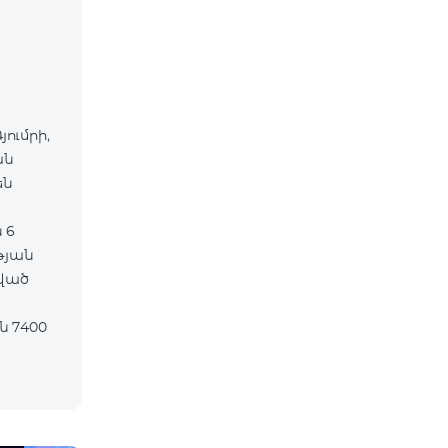
յումրի,
ան
են
 6
թյան