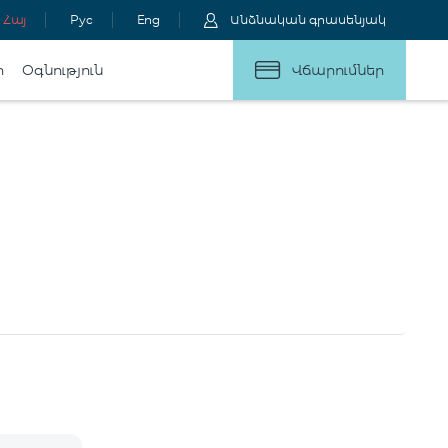
Հայ
Рус
Eng
Անձնական գրասենյակ
ր
Օգնություն
Վճարումներ