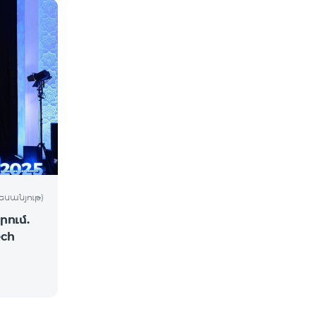
եսանյութ)
ում.
ch