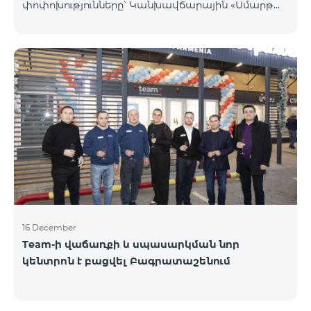
փոփոխությունները՝ Կանխավճարային «Սմարթ
5500» սակագնային փաթեթը կդադարի գործել, և
բաժանորդների հեռախոսահամարները
կտեղափոխվեն «BeFree 5000 unlimit»
սակագնային փաթեթին, որի շրջանակներում
կստանան անսահմանափակ ինտերնետ, 2000
րոպե դեպի ՀՀ բոլոր ցանցեր, ԱՄՆ, Կանադա, ՌԴ
Beeline և Tele2 ցանցեր, 500 SMS, 200 ՄԲ
ռոումինգում, 60 TV ալիք։ «BeFree 5000 unlimit»
սակագնային փաթեթի ամսավճարը կազմում է
5000 դրամ։ Կանխավճարային «Սմարթ 7500»
սակագնային փաթեթը կդադարի գ
16 December
Team-ի վաճառքի և սպասարկման նոր
կենտրոն է բացվել Բագրատաշենում