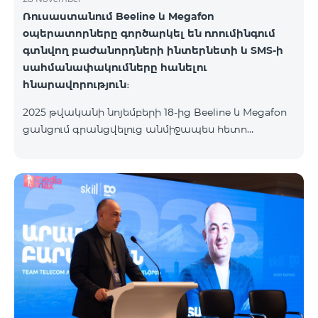
Ռուսաստանում Beeline և Megafon
օպերատորները գործարկել են ռոումինգում
գտնվող բաժանորդների ինտերնետի և SMS-ի
սահմանափակումները հանելու
հնարավորություն։
2025 թվականի նոյեմբերի 18-ից Beeline և Megafon
ցանցում գրանցվելուց անմիջապես հետո
բաժանորդները ստանում են SMS
հաղորդագրություն՝ հղումով Captcha ստուգման
էջին։ Ստուգումը հաջողությամբ անցնելուց հետո
ինտերնետի և SMS ծառայությունների
հասանելիությունը վերականգնվում է ավտոմատ
կերպով։ Խնդրում ենք ուշադրություն դարձնել, որ
Captcha հղումն աշխատում է միայն
համապատասխան օպերատորի բջջային
ցանցին միացված լինելու դեպքում։ Wi-Fi-ը և VPN-
ը պետք է անջատված լինեն, հակառակ դեպքում
նույնականացումը չի կատարվի։ Այս