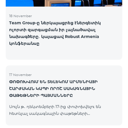
18 November
Team Group-ը ներկայացրեց էներգետիկ
ոլորտի զարգացման իր լայնածավալ
նախագծերը․ կայացավ Robust Armenia
կոնֆերանսը
17 November
ՓՈՓՈԽՎՈՒՄ ԵՆ ՏԵԼԵԿՈՄ ԱՐՄԵՆԻԱՅԻ
ՇԱՐԺԱԿԱՆ ԿԱՊԻ ՈՐՈՇ ՍԱԿԱԳՆԱՅԻՆ
ՓԱԹԵԹՆԵՐԻ ՊԱՅՄԱՆՆԵՐԸ
Սույն թ․ դեկտեմբերի 17-ից փոփոխվելու են
հետևյալ սակագնային փաթեթների
պայմանները՝ Կանխավճարային «Be Free 2000»
սակագնային փաթեթը կվերանվանվի «Be Free