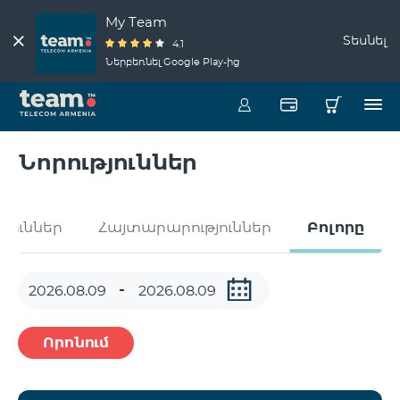
My Team
Տեսնել
4.1
Ներբեռնել Google Play-ից
Նորություններ
թյուններ
Հայտարարություններ
Բոլորը
Որոնում