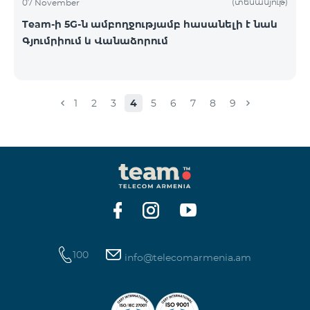
(տեսանյութ)
07 November
Team-ի 5G-ն ամբողջությամբ հասանելի է նաև
Գյումրիում և Վանաձորում
1
2
3
4
5
6
7
8
9
100
info@telecomarmenia.am