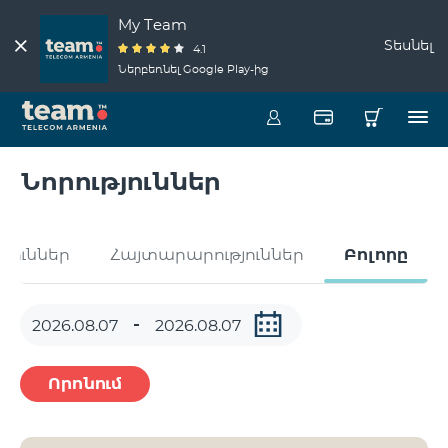
My Team
Տեսնել
4.1
Ներբեռնել Google Play-ից
Նորություններ
թյուններ
Հայտարարություններ
Բոլորը
Որոնում