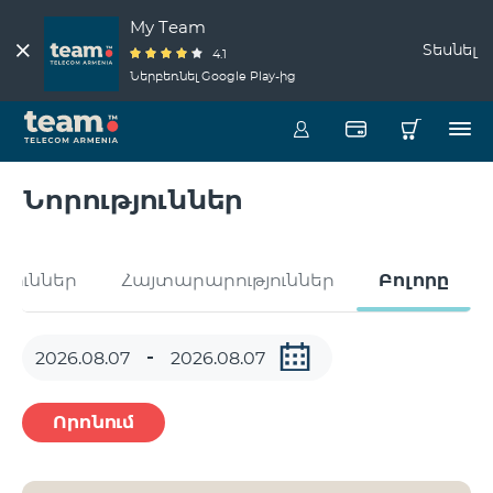
My Team
Տեսնել
4.1
Ներբեռնել Google Play-ից
Նորություններ
թյուններ
Հայտարարություններ
Բոլորը
Որոնում