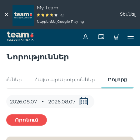
My Team
Տեսնել
4.1
Ներբեռնել Google Play-ից
Նորություններ
թյուններ
Հայտարարություններ
Բոլորը
Որոնում