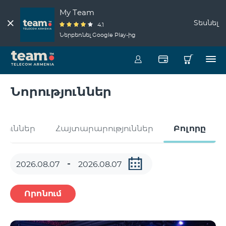
My Team
Տեսնել
4.1
Ներբեռնել Google Play-ից
Նորություններ
թյուններ
Հայտարարություններ
Բոլորը
Որոնում