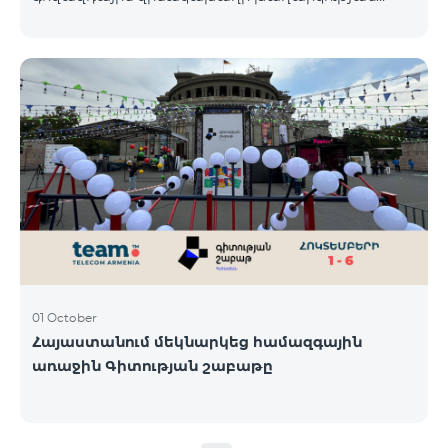
յոթերորդ փուլը, որին կմասնակցեն 23/09/24
-30/09/24 թթ․ Honor 200 Lite հեռախոսի գնորդները,
պրոմոյի շրջանակներում տրամադրվող SIM
քարտի` TeamTok կանխավճարային
սակագնային փաթեթի հեռախոսահամարով։
Հաղթող հեռախոսահամարներն ընտրվելու են
պատահական թվերի գեներատորի միջոցով։
Հետևեք մեզ Team-ի Facebook-յան և YouTube-յան
ալիքների պաշտոնական էջերում: Մանրամասն
պայմաններ՝
https://www.telecomarmenia.am/hy/B2S?s
01 October
Հայաստանում մեկնարկեց համազգային
առաջին Գիտության շաբաթը