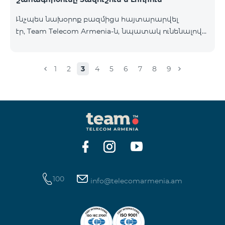
Ւնչպես նախօրոք բազմիցս հայտարարվել
էր, Team Telecom Armenia-ն, նպատակ ունենալով
էապես բարձրացնել կապի որակը և թվային
միջավայրի անվտանգությունը, կդադարեցնի 2G
ցանցի շահագործումը: Ցանցի անջատումը տեղի
1
2
3
4
5
6
7
8
9
կունենա փուլային տարբերակով: Առաջին փուլով
ցանցը կանջատվի Տավուշի և Լոռու մարզերում՝
2026թ.-ի հունվարի 15-ից: Ծառայությունների
անխափան հասանելությունն ապահովելու
նպատակով շարունակում է գործել հատուկ
առաջարկ, որը հնարավորություն է ընձեռում ձեռք
բերել նոր տեխնոլոգիաներով աշխատող բջջային
հեռախոսնե
100
info@telecomarmenia.am