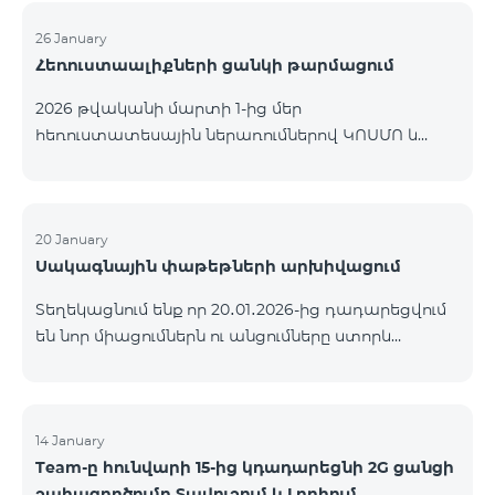
26 January
Հեռուստաալիքների ցանկի թարմացում
2026 թվականի մարտի 1-ից մեր
հեռուստատեսային ներառումներով ԿՈՍՄՈ և
ԿՈՄԲՈ ծառայությունների փաթեթների ալիքների
ցանկում տեղի կունենան փոփոխություններ,
համաձայն որոնց՝ տարածաշրջանային
մուլտիպլեքս հեռուստաալիքները հասանելի
20 January
Սակագնային փաթեթների արխիվացում
կլինեն միայն այն մարզերում, որտեղ դրանց
ցուցադրումը պարտադիր է՝ ըստ կարգավորող
Տեղեկացնում ենք որ 20․01․2026-ից դադարեցվում
մարմինների պահանջների։ Այս փոփոխությունը
են նոր միացումներն ու անցումները ստորև
իրականացվում է հեռուստատեսային հարթակի
ներկայացված ծառայությունների փաթեթներին։
տեխնիկական պարամետրերի թարմացման
ԿՈՄԲՈ 2 Max ԿՈՄԲՈ 2 Plus ԿՈՄԲՈ 2 TV ԿՈՄԲՈ 4
շրջանակներում և համապատասխանում է
Basic 8990 ԿՈՄԲՈ 4 Plus 10990 ԿՈՄԲՈ 4 Max 13990
տեղական հեռարձակման նորմերին։ Ալիքների
14 January
ցանկը ըստ մարզեր
Team-ը հունվարի 15-ից կդադարեցնի 2G ցանցի
շահագործումը Տավուշում և Լոռիում