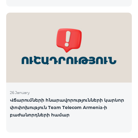
փոփոխությունների վերաբերյալ մամուլում
Ընկերությունը հայցում է բաժանորդների ներո
շրջանառվող որոշ մեկնաբանություններն ու
գնահատականները և անդրադառնալով
հանրությանը հուզող մի շարք հարցերի,
տեղեկացնում է. «Ֆասթ Շիֆթ» ՍՊԸ, «Իդրամ»
ՍՊԸ, «Իզի փեյ» ՍՊԸ և «Թել-Սել» ԲԲԸ
վճարահաշվարկային ընկերությունների կողմից
Team Telecom Armenia-ին առաջարկված
պայմանները ենթադրում էին ծառայությունների
համար էապես ավելի բարձր սակագներ, քան այ
26 January
Վճարումների հնարավորությունների կարևոր
փոփոխություն Team Telecom Armenia-ի
բաժանորդների համար