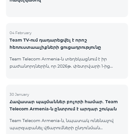
հավելվածով
04 February
Team TV-ում դադարեցվել է որոշ
հեռուստաալիքների ցուցադրությունը
Team Telecom Armenia-ն տեղեկացնում է իր
բաժանորդներին, որ 2026թ. փետրվարի 1-ից
անհասանելի է ստորև ներկայացված
հեռուստաալիքների ցուցադրությունը. Дом Кино
Дом Кино Премиум Время: далекое и близкое
Поехали Amedia 1 HD Amedia 2 HD Amedia Premium
30 January
Հավասար պայմաններ բոլորի համար․ Team
HD Amedia Hit Первый Канал (ОРТ) «Первый
Telecom Armenia-ն ընտրում է արդար շուկան
канал» հեռուստաալիքի ցուցադրությունը
շարունակվում է միայն ֆիքսված բաժանորդների
Team Telecom Armenia-ն, նպատակ ունենալով
համար՝ Երևանի տարածքում (catch-up-ի
պարզաբանել վճարումների ընդունման
հնարավորությունը ևս հասանելի չէ):