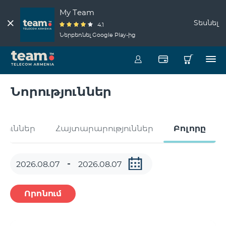
My Team
Տեսնել
4.1
Ներբեռնել Google Play-ից
Նորություններ
թյուններ
Հայտարարություններ
Բոլորը
Որոնում