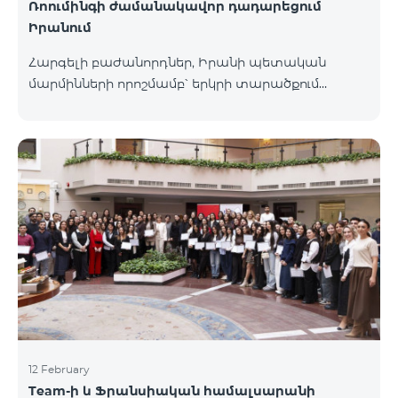
Ռոումինգի ժամանակավոր դադարեցում
Իրանում
Հարգելի բաժանորդներ, Իրանի պետական
մարմինների որոշմամբ՝ երկրի տարածքում
գործող բոլոր օպերատորների կողմից ռոումինգ
ծառայությունները ժամանակավորապես
դադարեցվել են։ Իրադարձությունների
վերաբերյալ լրացուցիչ տեղեկատվություն
կտրամադրվի իրավիճակի փոփոխության
դեպքում։ Շնորհակալություն ըմբռնման համար։
12 February
Team-ի և Ֆրանսիական համալսարանի