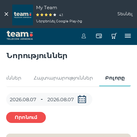
My Team
Տեսնել
4.1
Ներբեռնել Google Play-ից
Նորություններ
թյուններ
Հայտարարություններ
Բոլորը
Որոնում