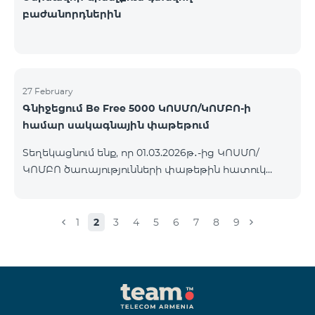
բաժանորդներին
27 February
Գնիջեցում Be Free 5000 ԿՈՍՄՈ/ԿՈՄԲՈ-ի
համար սակագնային փաթեթում
Տեղեկացնում ենք, որ 01.03.2026թ․-ից ԿՈՍՄՈ/
ԿՈՄԲՈ ծառայությունների փաթեթին հատուկ
պայմաններով հասանելի հետվճարային «Be Free
5000» սակագնային փաթեթի ամսավճարը 4000
ՀՀ դրամի փոխարեն կկազմի 3500 ՀՀ դրամ։
1
2
3
4
5
6
7
8
9
Փաթեթին կարող են միանալ այն բոլոր
բաժանորդները ովքեր ունեն ակտիվ
բաժանորդագրություն ԿՈՍՄՈ կամ ԿՈՄԲՈ
ծառայությունների փաթեթներին։ Սակագնային
փաթեթի մանրամասներին կարող եք