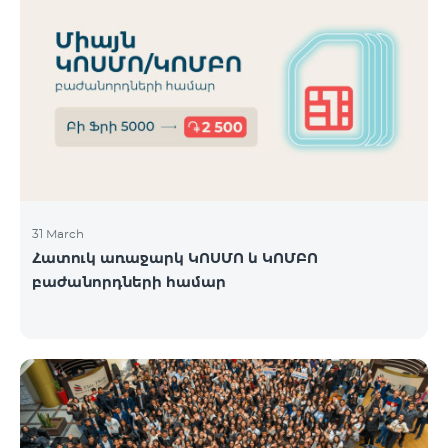
31 March
Հատուկ առաջարկ ԿՈՍՄՈ և ԿՈՄԲՈ
բաժանորդների համար