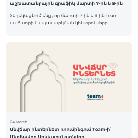
աշխատանքային գրաֆիկ մարտի 7-ին և 8-ին
Տեղեկացնում ենք , որ մարտի 7-ին և 8-ին Team
վաճառքի և սպասարկման կենտրոնները
կաշխատեն հավելյալ գրաֆիկով։ Մասնաճյուղերի
աշխատաժամերին կարող եք
ծանոթանալ ստորև։ Մարզ Համայնք /քաղաք/
գյուղ ՎևՍԿ հասցե "Տելեկոմ Արմենիա" ԲԲԸ
Աշխատանքային ժամեր Երկ-Ուրբ Շաբաթ-07․03
Կիրակի-08․03 Երևան Կենտրոն Իսակովի
պողոտա 3/7 09:00-18:00 09:00-18:00 10:00-19:00
Երևան Կենտրոն Խորենացու փողոց 26/26 09:00-
18:00 09:00-18:00 10:00-19:00 Երևան Էրեբունի
Տիգրան Մեծի պողոտա
04 March
Անվճար ինտերնետ ռոումինգում Team-ի՝
Մերձավոր Արևելքում գտնվող