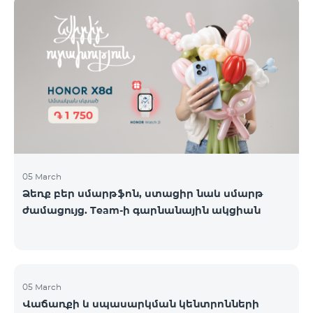
ժամանակավորապես դադարեցվել են
օպերատորների կողմից։ Ձայնային կապի և SMS
ծառայությունները շարունակում են գործել։
Իրադարձությունների վերաբերյալ լրացուցիչ
տեղեկատվություն կտրամադրվի իրավիճակի
փոփոխության դեպքում։ Շնորհակալություն
ըմբռնման համար։
05 March
Ձեռք բեր սմարթֆոն, ստացիր նաև սմարթ
ժամացույց. Team-ի գարնանային ակցիան
05 March
Վաճառքի և սպասարկման կենտրոնների