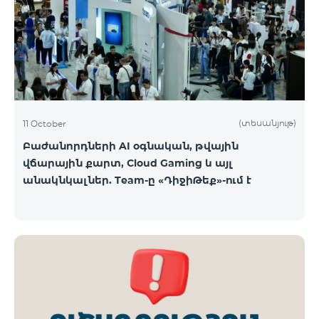
ԿՈՍՄՈ 3 TV փաթեթը․ Ինտերնետ. Մինչև 50 Մբիթ/
վ արագություն։ TV. Մինչև 80 TV ալիք՝ TeamTv
Smart հավելվածով Ֆիքսված հեռախոսակապ.
180 րոպե դեպի Team ֆիքսված ցանց։ Սույն
սակագնային փաթեթում ներառվա
(տեսանյութ)
11 October
Բաժանորդների AI օգնական, թվային
վճարային քարտ, Cloud Gaming և այլ
անակնկալներ. Team-ը «ԴիջիԹեք»-ում է