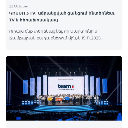
22 October
ԿՈՍՄՈ 3 TV․ Ամրակցված ցանցում ինտերնետ,
TV և հեռախոսակապ
Ուրախ ենք տեղեկացնել, որ Մարտունի և
Ճամբարակ քաղաքներում մինչև 15․11․2025
ներառյալ հասանելի կլինի՝ ԿՈՍՄՈ 3 TV
սակագնային փաթեթը։ Ի՞նչ է ներառում ԿՈՍՄՈ
3 TV փաթեթը․ Ինտերնետ. Մինչև 50 Մբիթ/վ
արագություն։ Մինչև 80 TV ալիք՝ TeamTv Smart
հավելվածով: Ֆիքսված հեռախոսակապ. 180
րոպե դեպի Team ֆիքսված ցանց։ Սույն
սակագնային փաթեթում ներառված
հեռուստատեսության ծառայությունը
տրամադրվում է առանց TV սարքի՝ TeamTV Smart
հավելվածի միջոցով։ Սակագնային փաթեթի
արժեքները ներկայացվա