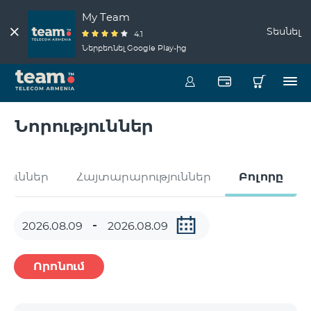
My Team
Տեսնել
4.1
Ներբեռնել Google Play-ից
Նորություններ
թյուններ
Հայտարարություններ
Բոլորը
Որոնում