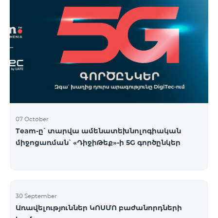
07 October
Team-ը՝ տարվա ամենատեխնոլոգիական
միջոցառման՝ «ԴիջիԹեք»-ի 5G գործընկեր
30 September
Առավելություններ ԿՈՍՄՈ բաժանորդների