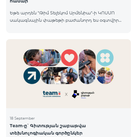
համար
Եթե արդեն "Թիմ Տելեկոմ Արմենիա"-ի ԿՈՍՄՈ
սակագնային փաթեթի բաժանորդ ես օգտվիր
հատուկ առաջարկից տան խելացի
սարքավորումների համար։ Ավտոմատացրու
լուսովորությունը, ջեռուցումը, անվտանգությունը՝
մեկ հպումով ու անսպառ ինտերնետով Smart
Place-ի Aqara սարքավորումներով։ ԿՈՍՄՈ
ծառայությունների փաթեթների գործող բոլոր
բաժանորդները ունեն հնարավորություն ձեռք
բերելու Aqara ապրանքանիշի խելացի
սարքավորումները հատուկ պայմաններով։
Սարքավորումները հասանելի են HomPlex-ի team
Place խանութ սրահում, Հյուսիսային Պողոտա 4
18 September
Team-ը՝ Գիտության շաբաթվա
տեխնոլոգիական գործընկեր