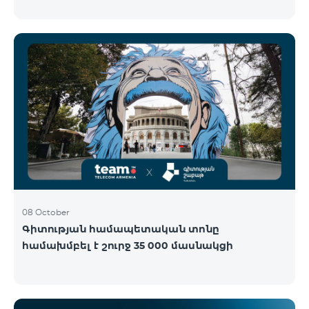
Կենտրոնում՝ միացեք ԿՈՍՄՈ 4 12500, ԿՈՍՄՈ 4
16500 կամ ԿՈՍՄՈ 4 Մարզային 9900 սակագնային
փաթեթներից որևէ մեկին 12 ամիս
բաժանորդագրությամբ և ստացեք
հնարավորություն ձեռք բերել AQARA Խելացի Տան
համակարգերը ընդամենը 2 դրամով․ AQARA
Խելացի Տեսախցիկ E1 (Smart Camera E1) AQARA
Ղեկավարման Սարք M100 (Hub M100) Միանալու
համար պարզապես պետք է անձնագրով
մոտենալ տաղավար։ Առաջարկը գործում է միայն
նոր միացող բաժանորդ
08 October
Գիտության համապետական տոնը
համախմբել է շուրջ 35 000 մասնակցի