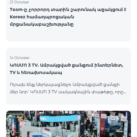
21 October
Team-ը չորրորդ տարին շարունակ աջակցում է
Koreez համադպրոցական
մրցանակաբաշխությանը
14 October
ԿՈՍՄՈ 3 TV. Ամրակցված ցանցում ինտերնետ,
TV և հեռախոսակապ
Ուրախ ենք ներկայացնելու Ամրակցված ցանցի
մեր նոր՝ ԿՈՍՄՈ 3 TV սակագնային փաթեթը, որը
միավորում է ինտերնետը, TV-ն և ֆիքսված
հեռախոսակապը՝ առաջարկելով
ժամանակակից լուծումներ յուրաքանչյուր տան
համար, որը հասանելի կլինի Վարդենիս և
Գավառ քաղաքներում մինչև 15․11․2025
ներառյալ։Ի՞նչ է ներառում Ամրակցված ցանցի