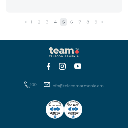
1
2
3
4
5
6
7
8
9
100
info@telecomarmenia.am