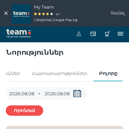
My Team
Տեսնել
4.1
Ներբեռնել Google Play-ից
Նորություններ
թյուններ
Հայտարարություններ
Բոլորը
Որոնում