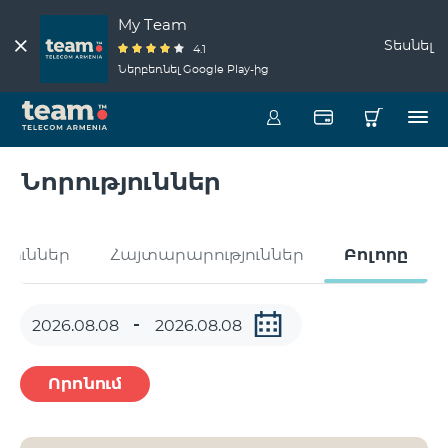
My Team
Տեսնել
4.1
Ներբեռնել Google Play-ից
Նորություններ
թյուններ
Հայտարարություններ
Բոլորը
Որոնում