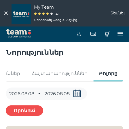
My Team
Տեսնել
4.1
Ներբեռնել Google Play-ից
Նորություններ
թյուններ
Հայտարարություններ
Բոլորը
Որոնում