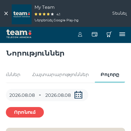
My Team
Տեսնել
4.1
Ներբեռնել Google Play-ից
Նորություններ
թյուններ
Հայտարարություններ
Բոլորը
Որոնում