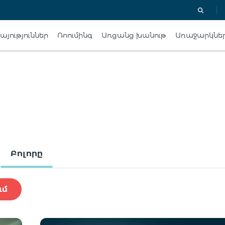
յություններ
Ռոումինգ
Առցանց խանութ
Առաջարկնե
Բոլորը
ւմ