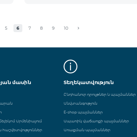
5
6
7
8
9
10
թյան մասին
Տեղեկատվություն
Ընդհանուր դրույթներ և պայմաններ
գարան
Անվտանգություն
ր
E-shop պայմաններ
ելեկոմ Արմենիայում
Ապառիկ վաճառքի պայմաններ
 և հաշվետվություններ
Առաքման պայմաններ