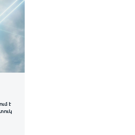
ւմ է
տուկ