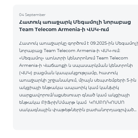
04 September
Հատուկ առաջարկ Մեգամոլի նորաբաց
Team Telecom Armenia-ի ՎՍԿ-ում
Հատուկ առաջարկը գործում է 09.2025-ին Մեգամոլ
նորաբաց Team Telecom Armenia-ի ՎՍԿ-ում:
«Մեգամոլ» առևտրի կենտրոնում Team Telecom
Armenia-ի Վաճառքի և սպասարկման կենտրոնի
(ՎՍԿ) բացման կապակցությամբ, հատուկ
առաջարկի շրջանակում, միայն սեպտեմբերի 5-ին
ակցիայի ենթակա ապառիկ կամ կանխիկ
սարքավորում/աքսեսուար գնած կամ ակցիայի
ենթակա ԲիՖրի/Սմարթ կամ ԿՈՄԲՈ/ԿՈՍՄՈ
սակագնային փաթեթներին բաժանորդագրված
հաճախորդները կստանան հետևյալ նվերները․
Ապրանք/ՍՓ Նվեր ԲիՖրի/Սմարթ