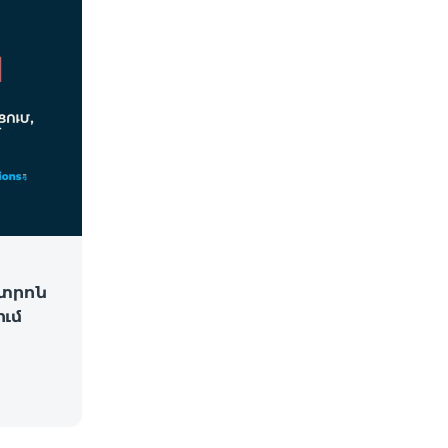
նտրոն
ւմ