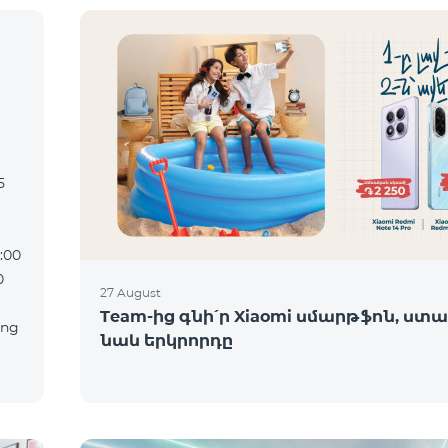
:00
27 August
Team-ից գնի՛ր Xiaomi սմարթֆոն, ստա
նաև երկրորդը