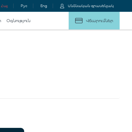
Հայ
Рус
Eng
Անձնական գրասենյակ
ր
Օգնություն
Վճարումներ