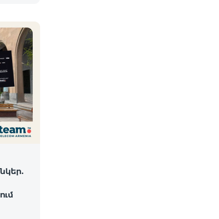
նկեր.
ում