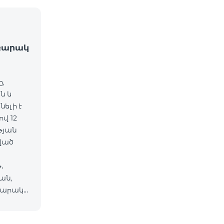
մբարակ
ը,
ն և
ելի է
վ 12
թյան
ան,
մբարակ