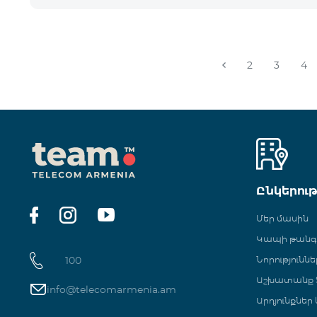
2
3
4
Ընկերու
Մեր մասին
Կապի թան
100
Նորություննե
Աշխատանք Տ
info@telecomarmenia.am
Արդյունքներ