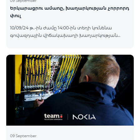
09 September
Երկարացրու ամառը, խաղարկության չորրորդ
փուլ
10/09/24 թ․-ին ժամը 14:00-ին տեղի կունենա
գովազդային վիճակախաղի խաղարկության
չորրորդ փուլը, որին կմասնակցեն 02/09/24
-08/09/24 թթ․ Honor 200 Lite հեռախոսի գնորդները,
պրոմոյի շրջանակներում տրամադրվող SIM
քարտի` TeamTok կանխավճարային
սակագնային փաթեթի հեռախոսահամարով։
Հաղթող հեռախոսահամարներն ընտրվելու են
պատահական թվերի գեներատորի միջոցով։
Հետևեք մեզ Team-ի Facebook-յան և YouTube-յան
ալիքների պաշտոնական էջերում: Մանրամասն
պայմաններ՝
https://www.telecomarmenia.am/hy/B2S?s
09 September