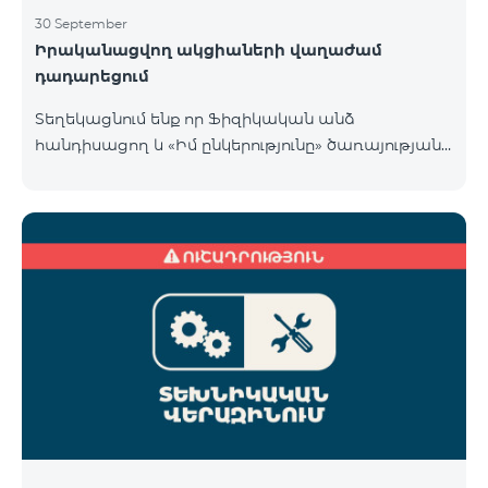
30 September
Իրականացվող ակցիաների վաղաժամ
դադարեցում
Տեղեկացնում ենք որ Ֆիզիկական անձ
հանդիսացող և «Իմ ընկերությունը» ծառայության
«Տելեկոմ Արմենիա» ԲԲԸ բաժանորդների համար
COSMO 4 9900 և COMBO 4 9900 սակագնային
փաթեթների համար գործող հատուկ առաջարկը
վաղաժամ դադարեցվել է 30․09․2024-ին ստորև
նշված քաղաքներում։ Վայք Չարենցավան
Վանաձոր