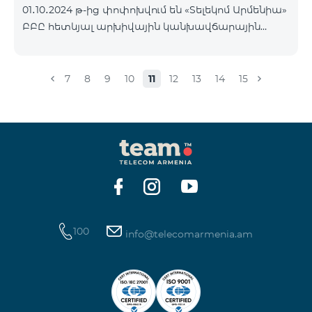
01․10․2024 թ-ից փոփոխվում են «Տելեկոմ Արմենիա»
Հետևեք մեզ Team-ի Facebook-յան և YouTube-յան
ԲԲԸ հետևյալ արխիվային կանխավճարային
ալիքների պաշտոնական էջերում: Մանրամասն
սակագնային փաթեթների պայմանները՝
պայմաններ՝
«Ռեմիքս» սակագնային փաթեթի բաժանորդների
https://www.telecomarmenia.am/hy/B2S?s
հաշվեկշռին բավարար գումար լինելու դեպքում
7
8
9
10
11
12
13
14
15
Տարբերակ 1 կամ Տարբերակ 2 ծառայությունները
ավտոմատ կերկարաձգվեն: Եթե վճարի
գանձման պահին հաշվեկշռին չլինի բավարար
գումար, ապա Տարբերակ 1 կամ Տարբերակ 2
ծառայությունները ավտոմատ չեն երկարաձգվի:
Ծառայությունները նորից կվերաակտիվանան,
երբ հաշվեկշռին լինի միանվագ ամբողջական
վճարի համար բավարար գումար:
100
info@telecomarmenia.am