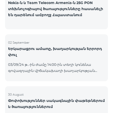
Nokia-ն և Team Telecom Armenia-ն 25G PON
տեխնոլոգիայով ծառայությունները հասանելի
են դարձնում ամբողջ Հայաստանում
02 September
Երկարացրու ամառը, խաղարկության երրորդ
փուլ
03/09/24 թ․-ին ժամը 14:00-ին տեղի կունենա
գովազդային վիճակախաղի խաղարկության
երրորդ փուլը, որին կմասնակցեն 26/08/24
-01/09/24 թթ․ Honor 200 Lite հեռախոսի գնորդները,
պրոմոյի շրջանակներում տրամադրվող SIM
քարտի` TeamTok կանխավճարային
30 August
Փոփոխություններ սակագնային փաթեթներում
սակագնային փաթեթի հեռախոսահամարով։
և ծառայություններում
Հաղթող հեռախոսահամարներն ընտրվելու են
պատահական թվերի գեներատորի միջոցով։