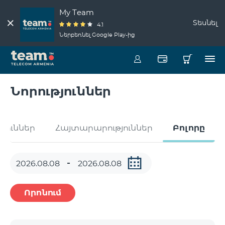
My Team
Տեսնել
4.1
Ներբեռնել Google Play-ից
Նորություններ
թյուններ
Հայտարարություններ
Բոլորը
Որոնում