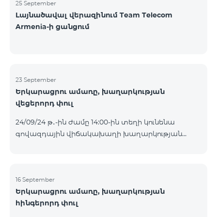
25 September
Լայնածավալ վերազինում Team Telecom
Armenia-ի ցանցում
23 September
Երկարացրու ամառը, խաղարկության
վեցերորդ փուլ
24/09/24 թ․-ին ժամը 14:00-ին տեղի կունենա
գովազդային վիճակախաղի խաղարկության
վեցերորդ փուլը, որին կմասնակցեն 16/09/24
-22/09/24 թթ․ Honor 200 Lite հեռախոսի գնորդները,
պրոմոյի շրջանակներում տրամադրվող SIM
քարտի` TeamTok կանխավճարային
16 September
Երկարացրու ամառը, խաղարկության
սակագնային փաթեթի հեռախոսահամարով։
հինգերորդ փուլ
Հաղթող հեռախոսահամարներն ընտրվելու են
պատահական թվերի գեներատորի միջոցով։