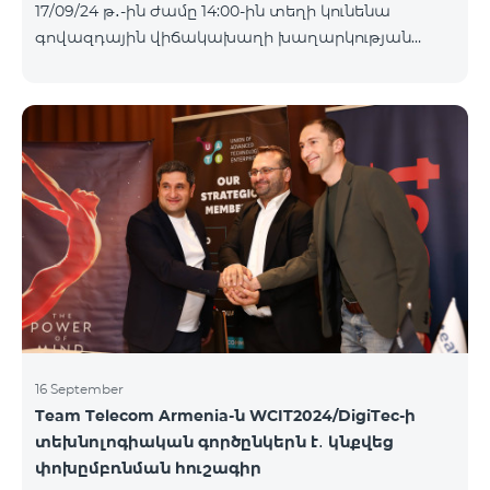
17/09/24 թ․-ին ժամը 14:00-ին տեղի կունենա
Հետևեք մեզ Team-ի Facebook-յան և YouTube-յան
գովազդային վիճակախաղի խաղարկության
ալիքների պաշտոնական էջերում: Մանրամասն
հինգերորդ փուլը, որին կմասնակցեն 09/09/24
պայմաններ՝
-15/09/24 թթ․ Honor 200 Lite հեռախոսի գնորդները,
https://www.telecomarmenia.am/hy/B2S?s
պրոմոյի շրջանակներում տրամադրվող SIM
քարտի` TeamTok կանխավճարային
սակագնային փաթեթի հեռախոսահամարով։
Հաղթող հեռախոսահամարներն ընտրվելու են
պատահական թվերի գեներատորի միջոցով։
Հետևեք մեզ Team-ի Facebook-յան և YouTube-յան
ալիքների պաշտոնական էջերում: Մանրամասն
պայմաններ՝
https://www.telecomarmenia.am/hy/B2S?s
16 September
Team Telecom Armenia-ն WCIT2024/DigiTec-ի
տեխնոլոգիական գործընկերն է․ կնքվեց
փոխըմբռնման հուշագիր