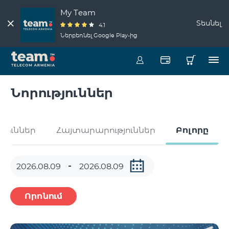
My Team
Տեսնել
4.1
Ներբեռնել Google Play-ից
Նորություններ
թյուններ
Հայտարարություններ
Բոլորը
Որոնում