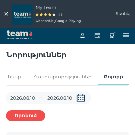
My Team
Տեսնել
4.1
Ներբեռնել Google Play-ից
Նորություններ
թյուններ
Հայտարարություններ
Բոլորը
Որոնում