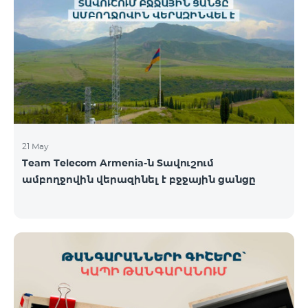
պայմաններով․ Առաջին 6 ամիսների ընթացքում՝
50% զեղչ, Հաջորդ 6 ամիսների ընթացքում՝ 25%
զեղչ։ ԿՈՍՄՈ սակագնային փաթեթների
ներառումներին մանրամասն ծանոթանալու
համար կարող եք անցնել հետևյալ հղմամբ՝
telecomarmenia.am/hy/cosmo * Ակցիան
երկարաձգվել է մինչ
21 May
Team Telecom Armenia-ն Տավուշում
ամբողջովին վերազինել է բջջային ցանցը