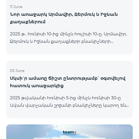
11 June
Նոր առաջարկ Արմավիր, Ջերմուկ և Իջևան
քաղաքներում
2025 թ․ հունիսի 10-ից մինչև հուլիսի 10-ը, Արմավիր,
Ջերմուկ և Իջևան քաղաքների բնակիչների
համար հասանելի են ԿՈՍՄՈ մարզային
փաթեթները հատուկ պայմաններով․ ԿՈՍՄՈ 2
6900 Regional ԿՈՍՄՈ 3 7400 Regional ԿՈՍՄՈ 4
9900 Regional Ակցիայի շրջանակում
03 June
Սկսի՛ր ամառը ճիշտ ընտրությամբ՝ օգտվելով
առաջարկվում է 50% զեղչ առաջին 6 ամիսների
հատուկ առաջարկից
համար, 12 ամիս բաժանորդագրության դեպքում։
ԿՈՍՄՈ սակագնային փաթեթների
2025 թվականի հունիսի 5-ից մինչև հունիսի 30-ը
ներառումներին մանրամասն ծանոթանալու
Ավան վարչական շրջանի բնակիչները կարող են
համար կարող եք անցնել հետևյալ հղմամբ՝
օգտվել հատուկ պայմաններից, որոնք
telecomarmenia.am/cosmo* Ակցիան երկարաձգվել
նախատեսված են նոր բաժանորդների համար։
է մինչև 1
Ակցիայի շրջանակում ԿՈՍՄՈ 4 12500 և ԿՈՍՄՈ 4
16500 փաթեթները տրամադրվում են հետևյալ