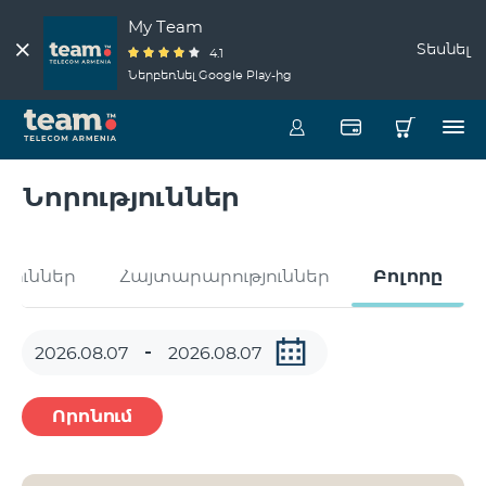
My Team
Տեսնել
4.1
Ներբեռնել Google Play-ից
Նորություններ
թյուններ
Հայտարարություններ
Բոլորը
Որոնում