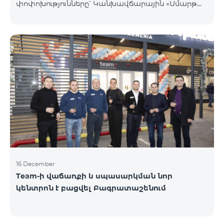
փոփոխությունները՝ Կանխավճարային «Սմարթ
5500» սակագնային փաթեթը կդադարի գործել, և
բաժանորդների հեռախոսահամարները
կտեղափոխվեն «BeFree 5000 unlimit»
սակագնային փաթեթին, որի շրջանակներում
կստանան անսահմանափակ ինտերնետ, 2000
րոպե դեպի ՀՀ բոլոր ցանցեր, ԱՄՆ, Կանադա, ՌԴ
Beeline և Tele2 ցանցեր, 500 SMS, 200 ՄԲ
ռոումինգում, 60 TV ալիք։ «BeFree 5000 unlimit»
սակագնային փաթեթի ամսավճարը կազմում է
5000 դրամ։ Կանխավճարային «Սմարթ 7500»
սակագնային փաթեթը կդադարի գ
16 December
Team-ի վաճառքի և սպասարկման նոր
կենտրոն է բացվել Բագրատաշենում