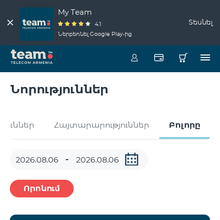
My Team
Տեսնել
4.1
Ներբեռնել Google Play-ից
Նորություններ
թյուններ
Հայտարարություններ
Բոլորը
Որոնում