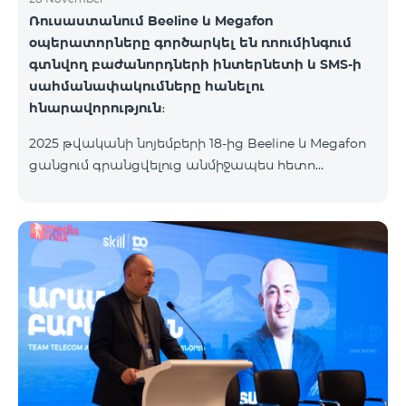
Ռուսաստանում Beeline և Megafon
օպերատորները գործարկել են ռոումինգում
գտնվող բաժանորդների ինտերնետի և SMS-ի
սահմանափակումները հանելու
հնարավորություն։
2025 թվականի նոյեմբերի 18-ից Beeline և Megafon
ցանցում գրանցվելուց անմիջապես հետո
բաժանորդները ստանում են SMS
հաղորդագրություն՝ հղումով Captcha ստուգման
էջին։ Ստուգումը հաջողությամբ անցնելուց հետո
ինտերնետի և SMS ծառայությունների
հասանելիությունը վերականգնվում է ավտոմատ
կերպով։ Խնդրում ենք ուշադրություն դարձնել, որ
Captcha հղումն աշխատում է միայն
համապատասխան օպերատորի բջջային
ցանցին միացված լինելու դեպքում։ Wi-Fi-ը և VPN-
ը պետք է անջատված լինեն, հակառակ դեպքում
նույնականացումը չի կատարվի։ Այս