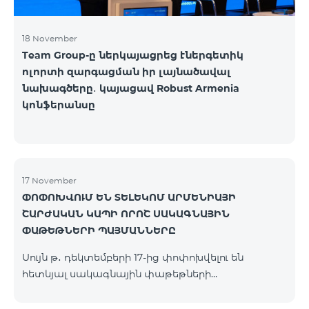
18 November
Team Group-ը ներկայացրեց էներգետիկ
ոլորտի զարգացման իր լայնածավալ
նախագծերը․ կայացավ Robust Armenia
կոնֆերանսը
17 November
ՓՈՓՈԽՎՈՒՄ ԵՆ ՏԵԼԵԿՈՄ ԱՐՄԵՆԻԱՅԻ
ՇԱՐԺԱԿԱՆ ԿԱՊԻ ՈՐՈՇ ՍԱԿԱԳՆԱՅԻՆ
ՓԱԹԵԹՆԵՐԻ ՊԱՅՄԱՆՆԵՐԸ
Սույն թ․ դեկտեմբերի 17-ից փոփոխվելու են
հետևյալ սակագնային փաթեթների
պայմանները՝ Կանխավճարային «Be Free 2000»
սակագնային փաթեթը կվերանվանվի «Be Free