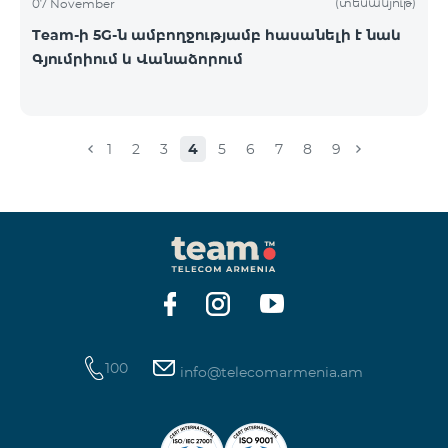
(տեսանյութ)
07 November
Team-ի 5G-ն ամբողջությամբ հասանելի է նաև
Գյումրիում և Վանաձորում
1
2
3
4
5
6
7
8
9
100
info@telecomarmenia.am