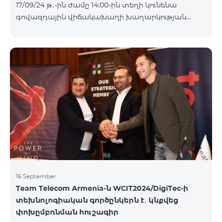
17/09/24 թ․-ին ժամը 14:00-ին տեղի կունենա
Հետևեք մեզ Team-ի Facebook-յան և YouTube-յան
գովազդային վիճակախաղի խաղարկության
ալիքների պաշտոնական էջերում: Մանրամասն
հինգերորդ փուլը, որին կմասնակցեն 09/09/24
պայմաններ՝
-15/09/24 թթ․ Honor 200 Lite հեռախոսի գնորդները,
https://www.telecomarmenia.am/hy/B2S?s
պրոմոյի շրջանակներում տրամադրվող SIM
քարտի` TeamTok կանխավճարային
սակագնային փաթեթի հեռախոսահամարով։
Հաղթող հեռախոսահամարներն ընտրվելու են
պատահական թվերի գեներատորի միջոցով։
Հետևեք մեզ Team-ի Facebook-յան և YouTube-յան
ալիքների պաշտոնական էջերում: Մանրամասն
պայմաններ՝
https://www.telecomarmenia.am/hy/B2S?s
16 September
Team Telecom Armenia-ն WCIT2024/DigiTec-ի
տեխնոլոգիական գործընկերն է․ կնքվեց
փոխըմբռնման հուշագիր