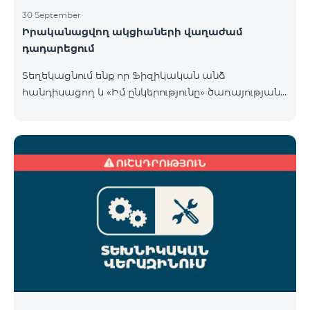
30 September
Իրականացվող ակցիաների վաղաժամ
դադարեցում
Տեղեկացնում ենք որ Ֆիզիկական անձ
հանդիսացող և «Իմ ընկերությունը» ծառայության
«Տելեկոմ Արմենիա» ԲԲԸ բաժանորդների համար
COSMO 4 9900 և COMBO 4 9900 սակագնային
փաթեթների համար գործող հատուկ առաջարկը
վաղաժամ դադարեցվել է 30․09․2024-ին ստորև
նշված քաղաքներում։ Վայք Չարենցավան
Վանաձոր