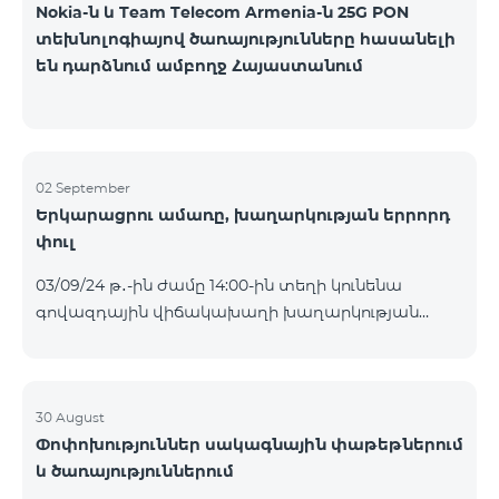
Nokia-ն և Team Telecom Armenia-ն 25G PON
տեխնոլոգիայով ծառայությունները հասանելի
են դարձնում ամբողջ Հայաստանում
02 September
Երկարացրու ամառը, խաղարկության երրորդ
փուլ
03/09/24 թ․-ին ժամը 14:00-ին տեղի կունենա
գովազդային վիճակախաղի խաղարկության
երրորդ փուլը, որին կմասնակցեն 26/08/24
-01/09/24 թթ․ Honor 200 Lite հեռախոսի գնորդները,
պրոմոյի շրջանակներում տրամադրվող SIM
քարտի` TeamTok կանխավճարային
30 August
Փոփոխություններ սակագնային փաթեթներում
սակագնային փաթեթի հեռախոսահամարով։
և ծառայություններում
Հաղթող հեռախոսահամարներն ընտրվելու են
պատահական թվերի գեներատորի միջոցով։