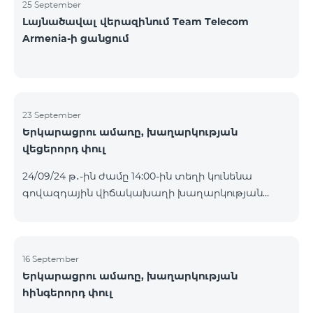
25 September
Լայնածավալ վերազինում Team Telecom
Armenia-ի ցանցում
23 September
Երկարացրու ամառը, խաղարկության
վեցերորդ փուլ
24/09/24 թ․-ին ժամը 14:00-ին տեղի կունենա
գովազդային վիճակախաղի խաղարկության
վեցերորդ փուլը, որին կմասնակցեն 16/09/24
-22/09/24 թթ․ Honor 200 Lite հեռախոսի գնորդները,
պրոմոյի շրջանակներում տրամադրվող SIM
քարտի` TeamTok կանխավճարային
16 September
Երկարացրու ամառը, խաղարկության
սակագնային փաթեթի հեռախոսահամարով։
հինգերորդ փուլ
Հաղթող հեռախոսահամարներն ընտրվելու են
պատահական թվերի գեներատորի միջոցով։