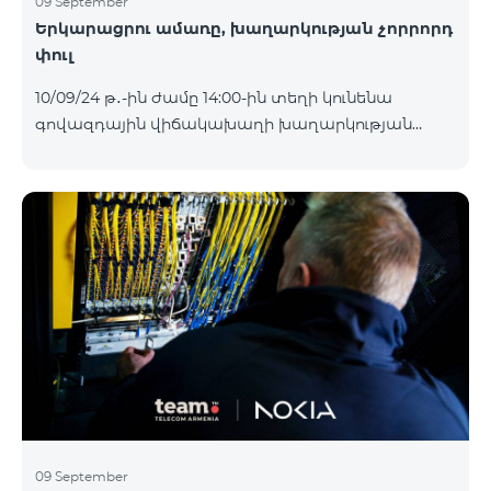
09 September
Երկարացրու ամառը, խաղարկության չորրորդ
փուլ
10/09/24 թ․-ին ժամը 14:00-ին տեղի կունենա
գովազդային վիճակախաղի խաղարկության
չորրորդ փուլը, որին կմասնակցեն 02/09/24
-08/09/24 թթ․ Honor 200 Lite հեռախոսի գնորդները,
պրոմոյի շրջանակներում տրամադրվող SIM
քարտի` TeamTok կանխավճարային
սակագնային փաթեթի հեռախոսահամարով։
Հաղթող հեռախոսահամարներն ընտրվելու են
պատահական թվերի գեներատորի միջոցով։
Հետևեք մեզ Team-ի Facebook-յան և YouTube-յան
ալիքների պաշտոնական էջերում: Մանրամասն
պայմաններ՝
https://www.telecomarmenia.am/hy/B2S?s
09 September