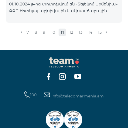
01․10․2024 թ-ից փոփոխվում են «Տելեկոմ Արմենիա»
Հետևեք մեզ Team-ի Facebook-յան և YouTube-յան
ԲԲԸ հետևյալ արխիվային կանխավճարային
ալիքների պաշտոնական էջերում: Մանրամասն
սակագնային փաթեթների պայմանները՝
պայմաններ՝
«Ռեմիքս» սակագնային փաթեթի բաժանորդների
https://www.telecomarmenia.am/hy/B2S?s
հաշվեկշռին բավարար գումար լինելու դեպքում
7
8
9
10
11
12
13
14
15
Տարբերակ 1 կամ Տարբերակ 2 ծառայությունները
ավտոմատ կերկարաձգվեն: Եթե վճարի
գանձման պահին հաշվեկշռին չլինի բավարար
գումար, ապա Տարբերակ 1 կամ Տարբերակ 2
ծառայությունները ավտոմատ չեն երկարաձգվի:
Ծառայությունները նորից կվերաակտիվանան,
երբ հաշվեկշռին լինի միանվագ ամբողջական
վճարի համար բավարար գումար:
100
info@telecomarmenia.am