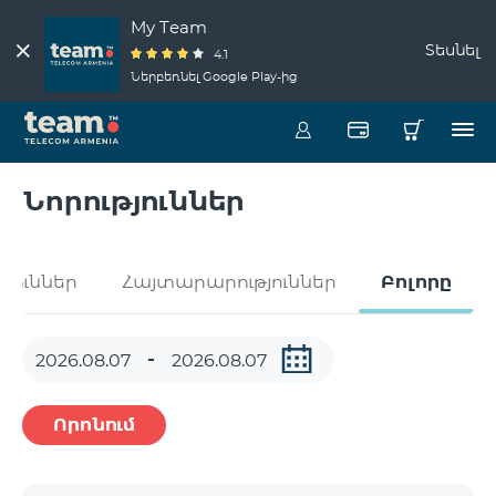
My Team
Տեսնել
4.1
Ներբեռնել Google Play-ից
Նորություններ
թյուններ
Հայտարարություններ
Բոլորը
Որոնում