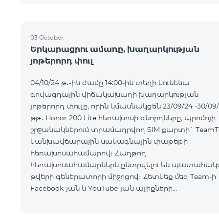
03 October
Երկարացրու ամառը, խաղարկության
յոթերորդ փուլ
04/10/24 թ․-ին ժամը 14:00-ին տեղի կունենա
գովազդային վիճակախաղի խաղարկության
յոթերորդ փուլը, որին կմասնակցեն 23/09/24 -30/09
թթ․ Honor 200 Lite հեռախոսի գնորդները, պրոմոյի
շրջանակներում տրամադրվող SIM քարտի` TeamT
կանխավճարային սակագնային փաթեթի
հեռախոսահամարով։ Հաղթող
հեռախոսահամարներն ընտրվելու են պատահակ
թվերի գեներատորի միջոցով։ Հետևեք մեզ Team-ի
Facebook-յան և YouTube-յան ալիքների
պաշտոնական էջերում: Մանրամասն պայմաններ՝
https://www.telecomarmenia.am/hy/B2S?s