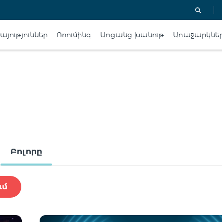
յություններ
Ռոումինգ
Առցանց խանութ
Առաջարկնե
Բոլորը
ւմ