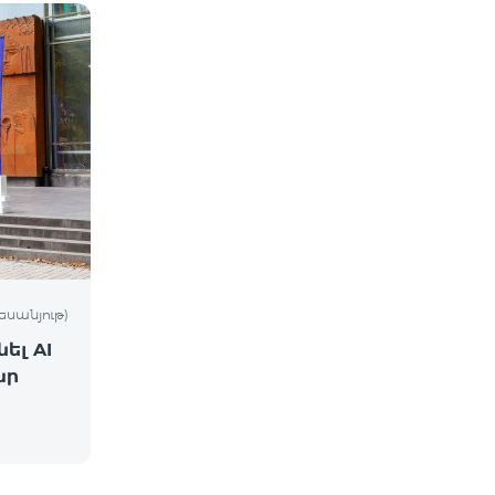
եսանյութ)
ել AI
ար