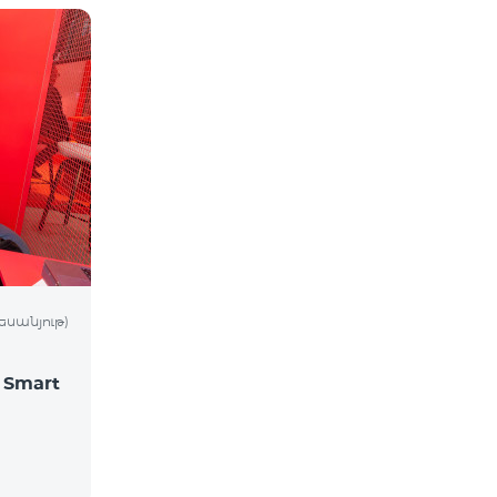
եսանյութ)
Smart
`