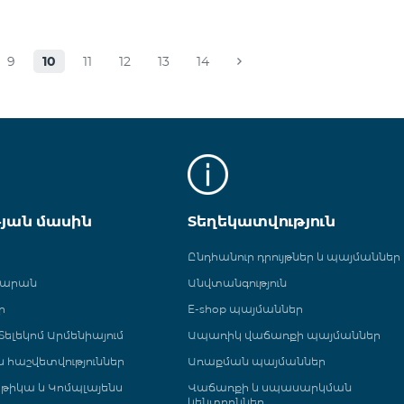
9
10
11
12
13
14
թյան մասին
Տեղեկատվություն
Ընդհանուր դրույթներ և պայմաններ
գարան
Անվտանգություն
ր
E-shop պայմաններ
ելեկոմ Արմենիայում
Ապառիկ վաճառքի պայմաններ
 և հաշվետվություններ
Առաքման պայմաններ
թիկա և Կոմպլայենս
Վաճառքի և սպասարկման
կենտրոններ