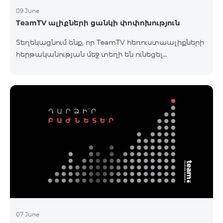
09 June
TeamTV ալիքների ցանկի փոփոխություն
Տեղեկացնում ենք, որ TeamTV հեռուստաալիքների
հերթականության մեջ տեղի են ունեցել
փոփոխություններ «Տեսալսողական մեդիայի
մասին» ՀՀ օրենքի պահանջներին
համապատասխան։Մանրամասներին կարող եք
ծանոթանալ այստեղ: «Տեսալսողական մեդիայի
մասին» ՀՀ օրենք
07 June