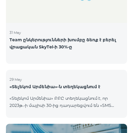
8,240,000,000 ՀՀ դրամ ՁԵՌՔԲԵՐՄԱՆ
ՆՎԱԶԱԳՈՒՅՆ ՔԱՆԱԿԸ
31 May
Team ընկերությունների խումբը ձեռք է բերել
վրացական SkyTel-ի 30%-ը
29 May
«Տելեկոմ Արմենիա»-ն տեղեկացնում է
«Տելեկոմ Արմենիա» ԲԲԸ տեղեկացնում է, որ
2023թ.-ի մայիսի 30-ից դադարեցվում են «SMS
փաթեթ» ծառայությունների նոր միացումները: