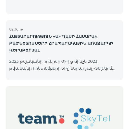
02 June
ՀԱՅՏԱՐԱՐՈՒԹՅՈՒՆ «Ա» ԴԱՍԻ ՀԱՍԱՐԱԿ
ԲԱԺՆԵՏՈՄՍԵՐԻ ՀՐԱՊԱՐԱԿԱՅԻՆ ԱՌԱՋԱՐԿԻ
ՎԵՐԱԲԵՐՅԱԼ
2023 թվականի հունիսի 07-ից մինչև 2023
թվականի հոկտեմբերի 31-ը ներառյալ «Տելեկոմ
Արմենիա» ԲԲ ընկերությունը հրապարակային
առաջարկի միջոցով նախատեսում է
տեղաբաշխել անվանական ոչ փաստաթղթային
բաժնետոմսերը հետևյալ պայմաններով.
ԹՈՂԱՐԿՈՂԸ «ՏԵԼԵԿՈՄ ԱՐՄԵՆԻԱ» ԲԲԸ ԴԱՍԸ
«Ա» դասի հասարակ բաժնետոմսեր ՔԱՆԱԿԸ
40,000,000 հատ ՄԵԿ ԲԱԺՆԵՏՈՄՍԻ ԳԻՆԸ 206 ՀՀ
դրամ ՏԵՂԱԲԱՇԽՄԱՆ ԸՆԴՀԱՆՈՒՐ ԾԱՎԱԼԸ