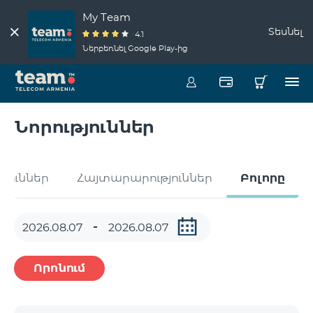
My Team
Տեսնել
4.1
Ներբեռնել Google Play-ից
Նորություններ
թյուններ
Հայտարարություններ
Բոլորը
Որոնում