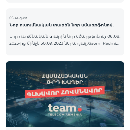
05 August
Նոր ուսումնական տարին նոր սմարթֆոնով։
Նոր ուսումնական տարին նոր սմարթֆոնով։ 06․08․
2023-ից մինչև 30․09․2023 ներառյալ Xiaomi Redmi
12C 2023թ․-ի սմարթֆոնի հետ կոմպլեկտով
տրամադրվում է անլար ականջակալ Alteracs Light
և TeamTok հատուկ սակագնային փաթեթ` 1-ին
ամիսն անվճար: Սմարթֆոնը կարելի է ձեռք բերել
նաև ապառիկ՝ ամսական սկսած 1250 դրամից։
Ամսավճարին գումարվում է բանկի վճարը։
Սակագնային փաթեթի պայմաններին
ծանոթացեք ստորև։ Կանխավճարային
սակագնային փաթեթ teamtok Ամսական վճար
2500 Անսահմանափակ VIB