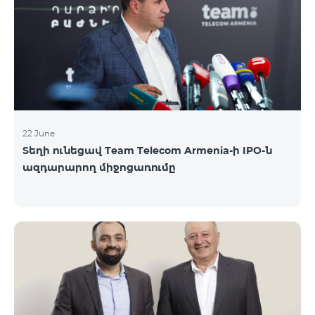
մանրամասներին ու թիմերին տրամադրվեց
ընկերության զարգացման ռազմավարական
խնդիրը։ Լուծումներ առաջարկելու համար թիմերն
ունենալու են ընդամենը 72 ժամ։ Հաջողություն
մաղթելով մրցույթի մասնակիցներին Team
Telecom Armenia-ի գլխավոր տնօրեն Հայկ
Եսայանը նշեց, որ
22 June
Տեղի ունեցավ Team Telecom Armenia-ի IPO-ն
ազդարարող միջոցառումը