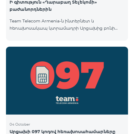
Ի գիտություն «Ղարաբաղ Տելեկոմի»
բաժանորդներին
Team Telecom Armenia-ն ինտերնետ և
հեռախոսակապ կտրամադրի Արցախից բռնի
տեղահանված հայրենակիցներին։ «Ղարաբաղ
Տելեկոմի» բաժանորդները շարժական կապի
ծառայություններից առաջին անգամ օգտվելու
պահից (զանգ, sms-ի ուղարկում և այլն)
համարվելու են «Բի ֆրի 097» սակագնային
փաթեթի բաժանորդ՝ համաձայնվելով
www.telecomarmenia.am կայքում զետեղված դրա
պայմաններին և հրապարակային օֆերտային։
097 պրեֆիքսով հեռախոսահամարների
բաժանորդները կօգտվեն «Բի ֆրի 097» հատո
04 October
Արցախի 097 կոդով հեռախոսահամարները