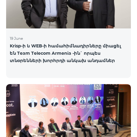
19 June
Krisp-ի և WEB-ի համահիմնադիրները միացել
են Team Telecom Armenia -ին` որպես
տնօրենների խորհրդի անկախ անդամներ