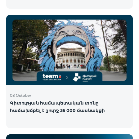
Կենտրոնում՝ միացեք ԿՈՍՄՈ 4 12500, ԿՈՍՄՈ 4
16500 կամ ԿՈՍՄՈ 4 Մարզային 9900 սակագնային
փաթեթներից որևէ մեկին 12 ամիս
բաժանորդագրությամբ և ստացեք
հնարավորություն ձեռք բերել AQARA Խելացի Տան
համակարգերը ընդամենը 2 դրամով․ AQARA
Խելացի Տեսախցիկ E1 (Smart Camera E1) AQARA
Ղեկավարման Սարք M100 (Hub M100) Միանալու
համար պարզապես պետք է անձնագրով
մոտենալ տաղավար։ Առաջարկը գործում է միայն
նոր միացող բաժանորդ
08 October
Գիտության համապետական տոնը
համախմբել է շուրջ 35 000 մասնակցի