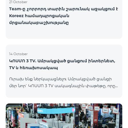
21 October
Team-ը չորրորդ տարին շարունակ աջակցում է
Koreez համադպրոցական
մրցանակաբաշխությանը
14 October
ԿՈՍՄՈ 3 TV. Ամրակցված ցանցում ինտերնետ,
TV և հեռախոսակապ
Ուրախ ենք ներկայացնելու Ամրակցված ցանցի
մեր նոր՝ ԿՈՍՄՈ 3 TV սակագնային փաթեթը, որը
միավորում է ինտերնետը, TV-ն և ֆիքսված
հեռախոսակապը՝ առաջարկելով
ժամանակակից լուծումներ յուրաքանչյուր տան
համար, որը հասանելի կլինի Վարդենիս և
Գավառ քաղաքներում մինչև 15․11․2025
ներառյալ։Ի՞նչ է ներառում Ամրակցված ցանցի