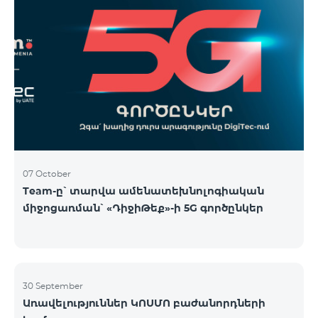
07 October
Team-ը՝ տարվա ամենատեխնոլոգիական
միջոցառման՝ «ԴիջիԹեք»-ի 5G գործընկեր
30 September
Առավելություններ ԿՈՍՄՈ բաժանորդների