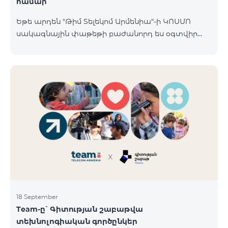
համար
Եթե արդեն "Թիմ Տելեկոմ Արմենիա"-ի ԿՈՍՄՈ
սակագնային փաթեթի բաժանորդ ես օգտվիր
հատուկ առաջարկից տան խելացի
սարքավորումների համար։ Ավտոմատացրու
լուսովորությունը, ջեռուցումը, անվտանգությունը՝
մեկ հպումով ու անսպառ ինտերնետով Smart
Place-ի Aqara սարքավորումներով։ ԿՈՍՄՈ
ծառայությունների փաթեթների գործող բոլոր
բաժանորդները ունեն հնարավորություն ձեռք
բերելու Aqara ապրանքանիշի խելացի
սարքավորումները հատուկ պայմաններով։
Սարքավորումները հասանելի են HomPlex-ի team
Place խանութ սրահում, Հյուսիսային Պողոտա 4
18 September
Team-ը՝ Գիտության շաբաթվա
տեխնոլոգիական գործընկեր