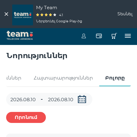
My Team
Տեսնել
4.1
Ներբեռնել Google Play-ից
Նորություններ
թյուններ
Հայտարարություններ
Բոլորը
Որոնում