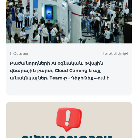
ԿՈՍՄՈ 3 TV փաթեթը․ Ինտերնետ. Մինչև 50 Մբիթ/
վ արագություն։ TV. Մինչև 80 TV ալիք՝ TeamTv
Smart հավելվածով Ֆիքսված հեռախոսակապ.
180 րոպե դեպի Team ֆիքսված ցանց։ Սույն
սակագնային փաթեթում ներառվա
(տեսանյութ)
11 October
Բաժանորդների AI օգնական, թվային
վճարային քարտ, Cloud Gaming և այլ
անակնկալներ. Team-ը «ԴիջիԹեք»-ում է