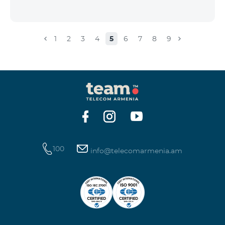
1
2
3
4
5
6
7
8
9
100
info@telecomarmenia.am