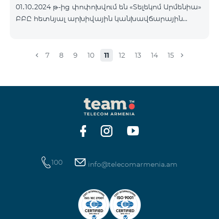
01․10․2024 թ-ից փոփոխվում են «Տելեկոմ Արմենիա»
Հետևեք մեզ Team-ի Facebook-յան և YouTube-յան
ԲԲԸ հետևյալ արխիվային կանխավճարային
ալիքների պաշտոնական էջերում: Մանրամասն
սակագնային փաթեթների պայմանները՝
պայմաններ՝
«Ռեմիքս» սակագնային փաթեթի բաժանորդների
https://www.telecomarmenia.am/hy/B2S?s
հաշվեկշռին բավարար գումար լինելու դեպքում
7
8
9
10
11
12
13
14
15
Տարբերակ 1 կամ Տարբերակ 2 ծառայությունները
ավտոմատ կերկարաձգվեն: Եթե վճարի
գանձման պահին հաշվեկշռին չլինի բավարար
գումար, ապա Տարբերակ 1 կամ Տարբերակ 2
ծառայությունները ավտոմատ չեն երկարաձգվի:
Ծառայությունները նորից կվերաակտիվանան,
երբ հաշվեկշռին լինի միանվագ ամբողջական
վճարի համար բավարար գումար:
100
info@telecomarmenia.am