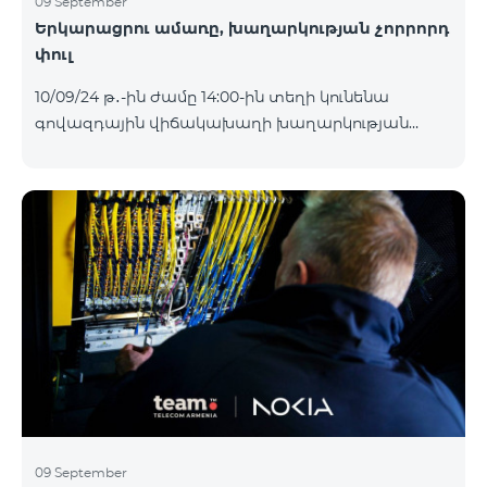
09 September
Երկարացրու ամառը, խաղարկության չորրորդ
փուլ
10/09/24 թ․-ին ժամը 14:00-ին տեղի կունենա
գովազդային վիճակախաղի խաղարկության
չորրորդ փուլը, որին կմասնակցեն 02/09/24
-08/09/24 թթ․ Honor 200 Lite հեռախոսի գնորդները,
պրոմոյի շրջանակներում տրամադրվող SIM
քարտի` TeamTok կանխավճարային
սակագնային փաթեթի հեռախոսահամարով։
Հաղթող հեռախոսահամարներն ընտրվելու են
պատահական թվերի գեներատորի միջոցով։
Հետևեք մեզ Team-ի Facebook-յան և YouTube-յան
ալիքների պաշտոնական էջերում: Մանրամասն
պայմաններ՝
https://www.telecomarmenia.am/hy/B2S?s
09 September