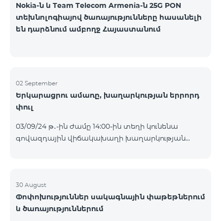
Nokia-ն և Team Telecom Armenia-ն 25G PON
տեխնոլոգիայով ծառայությունները հասանելի
են դարձնում ամբողջ Հայաստանում
02 September
Երկարացրու ամառը, խաղարկության երրորդ
փուլ
03/09/24 թ․-ին ժամը 14:00-ին տեղի կունենա
գովազդային վիճակախաղի խաղարկության
երրորդ փուլը, որին կմասնակցեն 26/08/24
-01/09/24 թթ․ Honor 200 Lite հեռախոսի գնորդները,
պրոմոյի շրջանակներում տրամադրվող SIM
քարտի` TeamTok կանխավճարային
30 August
Փոփոխություններ սակագնային փաթեթներում
սակագնային փաթեթի հեռախոսահամարով։
և ծառայություններում
Հաղթող հեռախոսահամարներն ընտրվելու են
պատահական թվերի գեներատորի միջոցով։