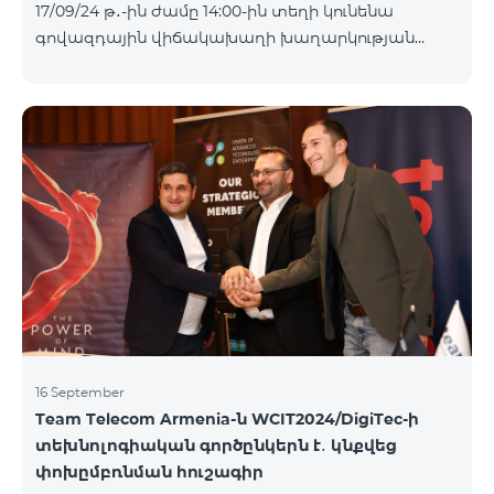
17/09/24 թ․-ին ժամը 14:00-ին տեղի կունենա
Հետևեք մեզ Team-ի Facebook-յան և YouTube-յան
գովազդային վիճակախաղի խաղարկության
ալիքների պաշտոնական էջերում: Մանրամասն
հինգերորդ փուլը, որին կմասնակցեն 09/09/24
պայմաններ՝
-15/09/24 թթ․ Honor 200 Lite հեռախոսի գնորդները,
https://www.telecomarmenia.am/hy/B2S?s
պրոմոյի շրջանակներում տրամադրվող SIM
քարտի` TeamTok կանխավճարային
սակագնային փաթեթի հեռախոսահամարով։
Հաղթող հեռախոսահամարներն ընտրվելու են
պատահական թվերի գեներատորի միջոցով։
Հետևեք մեզ Team-ի Facebook-յան և YouTube-յան
ալիքների պաշտոնական էջերում: Մանրամասն
պայմաններ՝
https://www.telecomarmenia.am/hy/B2S?s
16 September
Team Telecom Armenia-ն WCIT2024/DigiTec-ի
տեխնոլոգիական գործընկերն է․ կնքվեց
փոխըմբռնման հուշագիր