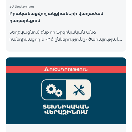
30 September
Իրականացվող ակցիաների վաղաժամ
դադարեցում
Տեղեկացնում ենք որ Ֆիզիկական անձ
հանդիսացող և «Իմ ընկերությունը» ծառայության
«Տելեկոմ Արմենիա» ԲԲԸ բաժանորդների համար
COSMO 4 9900 և COMBO 4 9900 սակագնային
փաթեթների համար գործող հատուկ առաջարկը
վաղաժամ դադարեցվել է 30․09․2024-ին ստորև
նշված քաղաքներում։ Վայք Չարենցավան
Վանաձոր