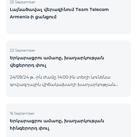
25 September
Լայնածավալ վերազինում Team Telecom
Armenia-ի ցանցում
23 September
Երկարացրու ամառը, խաղարկության
վեցերորդ փուլ
24/09/24 թ․-ին ժամը 14:00-ին տեղի կունենա
գովազդային վիճակախաղի խաղարկության
վեցերորդ փուլը, որին կմասնակցեն 16/09/24
-22/09/24 թթ․ Honor 200 Lite հեռախոսի գնորդները,
պրոմոյի շրջանակներում տրամադրվող SIM
քարտի` TeamTok կանխավճարային
16 September
Երկարացրու ամառը, խաղարկության
սակագնային փաթեթի հեռախոսահամարով։
հինգերորդ փուլ
Հաղթող հեռախոսահամարներն ընտրվելու են
պատահական թվերի գեներատորի միջոցով։