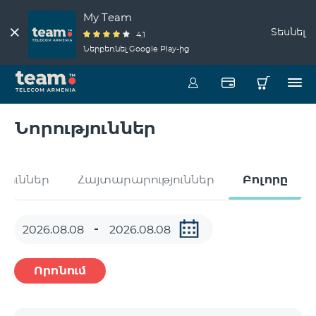
My Team
Տեսնել
4.1
Ներբեռնել Google Play-ից
Նորություններ
թյուններ
Հայտարարություններ
Բոլորը
Որոնում