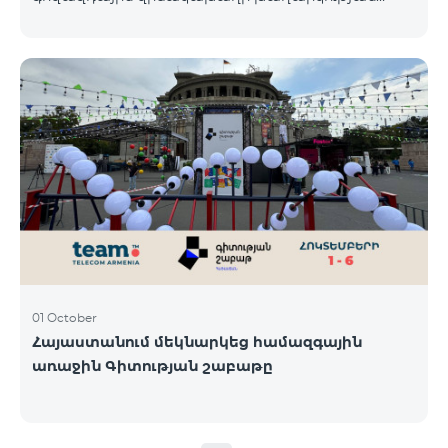
յոթերորդ փուլը, որին կմասնակցեն 23/09/24
-30/09/24 թթ․ Honor 200 Lite հեռախոսի գնորդները,
պրոմոյի շրջանակներում տրամադրվող SIM
քարտի` TeamTok կանխավճարային
սակագնային փաթեթի հեռախոսահամարով։
Հաղթող հեռախոսահամարներն ընտրվելու են
պատահական թվերի գեներատորի միջոցով։
Հետևեք մեզ Team-ի Facebook-յան և YouTube-յան
ալիքների պաշտոնական էջերում: Մանրամասն
պայմաններ՝
https://www.telecomarmenia.am/hy/B2S?s
01 October
Հայաստանում մեկնարկեց համազգային
առաջին Գիտության շաբաթը