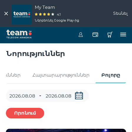
My Team
Տեսնել
4.1
Ներբեռնել Google Play-ից
Նորություններ
թյուններ
Հայտարարություններ
Բոլորը
Որոնում