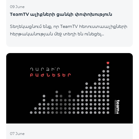
09 June
TeamTV ալիքների ցանկի փոփոխություն
Տեղեկացնում ենք, որ TeamTV հեռուստաալիքների
հերթականության մեջ տեղի են ունեցել
փոփոխություններ «Տեսալսողական մեդիայի
մասին» ՀՀ օրենքի պահանջներին
համապատասխան։Մանրամասներին կարող եք
ծանոթանալ այստեղ: «Տեսալսողական մեդիայի
մասին» ՀՀ օրենք
07 June