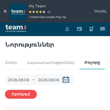
My Team
Տեսնել
4.1
Ներբեռնել Google Play-ից
Նորություններ
թյուններ
Հայտարարություններ
Բոլորը
Որոնում