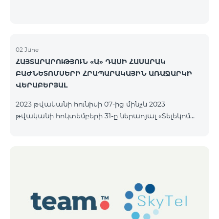
02 June
ՀԱՅՏԱՐԱՐՈՒԹՅՈՒՆ «Ա» ԴԱՍԻ ՀԱՍԱՐԱԿ
ԲԱԺՆԵՏՈՄՍԵՐԻ ՀՐԱՊԱՐԱԿԱՅԻՆ ԱՌԱՋԱՐԿԻ
ՎԵՐԱԲԵՐՅԱԼ
2023 թվականի հունիսի 07-ից մինչև 2023
թվականի հոկտեմբերի 31-ը ներառյալ «Տելեկոմ
Արմենիա» ԲԲ ընկերությունը հրապարակային
առաջարկի միջոցով նախատեսում է
տեղաբաշխել անվանական ոչ փաստաթղթային
բաժնետոմսերը հետևյալ պայմաններով.
ԹՈՂԱՐԿՈՂԸ «ՏԵԼԵԿՈՄ ԱՐՄԵՆԻԱ» ԲԲԸ ԴԱՍԸ
«Ա» դասի հասարակ բաժնետոմսեր ՔԱՆԱԿԸ
40,000,000 հատ ՄԵԿ ԲԱԺՆԵՏՈՄՍԻ ԳԻՆԸ 206 ՀՀ
դրամ ՏԵՂԱԲԱՇԽՄԱՆ ԸՆԴՀԱՆՈՒՐ ԾԱՎԱԼԸ