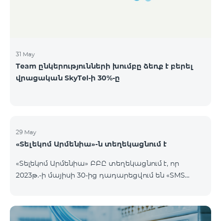
8,240,000,000 ՀՀ դրամ ՁԵՌՔԲԵՐՄԱՆ
ՆՎԱԶԱԳՈՒՅՆ ՔԱՆԱԿԸ
31 May
Team ընկերությունների խումբը ձեռք է բերել
վրացական SkyTel-ի 30%-ը
29 May
«Տելեկոմ Արմենիա»-ն տեղեկացնում է
«Տելեկոմ Արմենիա» ԲԲԸ տեղեկացնում է, որ
2023թ.-ի մայիսի 30-ից դադարեցվում են «SMS
փաթեթ» ծառայությունների նոր միացումները: