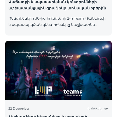
Վաճառքի և սպասարկման կենտրոնների
աշխատանքային գրաֆիկը տոնական օրերին
Դեկտեմբերի 30-ից hունվարի 2-ը Team Վաճառքի
և սպասարկման կենտրոնները կաշխատեն
հատուկ աշխատանքային
գրաֆիկով։Աշխատանքային ժամերին կարող եք
ծանոթանալ ստորև՝ Համայնք /քաղաք/գյուղ
Վաճառքի և սպասարկման կենտրոնի հասցեԿ
հասցե 30/12/2023 31/12/2023 1/1/2024 2/1/2024
Ամիրյան Ամիրյան փողոց 3 , 42 տարածք 09:00-
24:00 10:00-20:00 Հանգստյան Հանգստյան
Հյուսիսային պողոտա Հյուսիսային պողոտա 4 ,
տարածք 1/2 09:00-24:00 09:00-20:00 12:00-18:00
12:00-21:00 Փոքր Կենտրոն Աբովյա
(տեսանյութ)
22 December
Հեքիաթների հերոսները և արցախցի