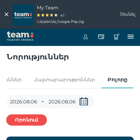
My Team
Տեսնել
4.1
Ներբեռնել Google Play-ից
Նորություններ
թյուններ
Հայտարարություններ
Բոլորը
Որոնում