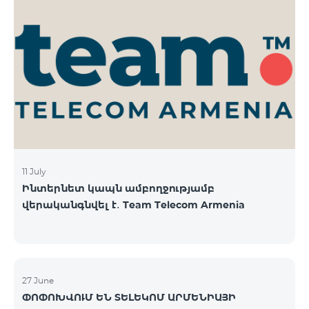
11 July
Ինտերնետ կապն ամբողջությամբ
վերականգնվել է․ Team Telecom Armenia
27 June
ՓՈՓՈԽՎՈՒՄ ԵՆ ՏԵԼԵԿՈՄ ԱՐՄԵՆԻԱՅԻ