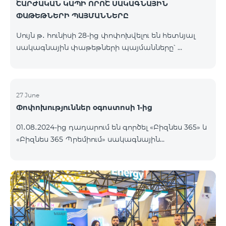
ՇԱՐԺԱԿԱՆ ԿԱՊԻ ՈՐՈՇ ՍԱԿԱԳՆԱՅԻՆ
ՓԱԹԵԹՆԵՐԻ ՊԱՅՄԱՆՆԵՐԸ
Սույն թ․ հունիսի 28-ից փոփոխվելու են հետևյալ
սակագնային փաթեթների պայմանները՝
Կանխավճարային «Be Free 3000» սակագնային
փաթեթի բաժանորդները կստանան 1000 րոպե
դեպի ՀՀ բոլոր ցանցեր, ԱՄՆ, Կանադա, ՌԴ Beeline
և Tele2 նախկին 750-ի փոխարեն, ինչպես նաև՝ 20
27 June
Փոփոխություններ օգոստոսի 1-ից
ԳԲ, նախկին 10 ԳԲ-ի փոխարեն։ Ամսավճարը կմնա
անփոփոխ։ Գործող բաժանորդները նոր
01․08․2024-ից դադարում են գործել «Բիզնես 365» և
ծավալները կստանան փաթեթը
«Բիզնես 365 Պրեմիում» սակագնային
վերաակտիվացնելուց հետո։ Կանխավճարային
փաթեթները։ Նշված փաթեթների գործող
հատուկ պայմաններով «Be Free » սակագնային
բաժանորդները կօգտվեն XXL սակագնային
փաթեթի բաժանորդները կստանան 10
փաթեթից։