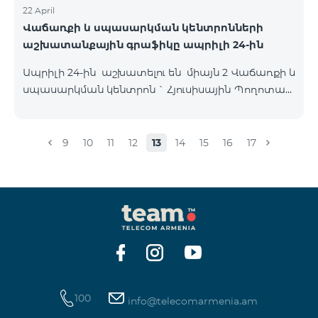
22 April
Վաճառքի և սպասարկման կենտրոնների
աշխատանքային գրաֆիկը ապրիլի 24-ին
Ապրիլի 24-ին աշխատելու են միայն 2 Վաճառքի և
սպասարկման կենտրոն ` Հյուսիսային Պողոտան
և Օդանավակայանը սովորական գրաֆիկով,
մյուս բոլոր ՎՍԿ-ները փակ են լինելու այդ օրը :
Հյուսիսային Պողոտա Հյուսիսային պողոտա 4 ,
9
10
11
12
13
14
15
16
17
տարածք 1/2 09:00-24:00 Օդանավակայան
«Արմենիա միջազգային օդանավակայան» ՓԲԸ
ժամանման սրահ Շուրջօրյա
100
info@telecomarmenia.am