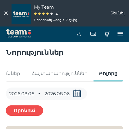
My Team
Տեսնել
4.1
Ներբեռնել Google Play-ից
Նորություններ
թյուններ
Հայտարարություններ
Բոլորը
Որոնում