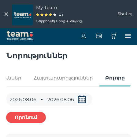
My Team
Տեսնել
4.1
Ներբեռնել Google Play-ից
Նորություններ
թյուններ
Հայտարարություններ
Բոլորը
Որոնում