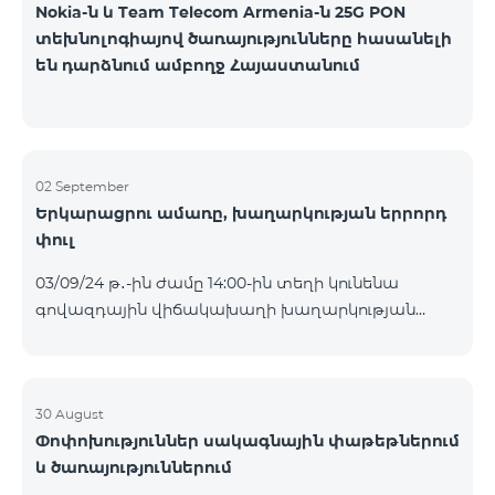
Nokia-ն և Team Telecom Armenia-ն 25G PON
տեխնոլոգիայով ծառայությունները հասանելի
են դարձնում ամբողջ Հայաստանում
02 September
Երկարացրու ամառը, խաղարկության երրորդ
փուլ
03/09/24 թ․-ին ժամը 14:00-ին տեղի կունենա
գովազդային վիճակախաղի խաղարկության
երրորդ փուլը, որին կմասնակցեն 26/08/24
-01/09/24 թթ․ Honor 200 Lite հեռախոսի գնորդները,
պրոմոյի շրջանակներում տրամադրվող SIM
քարտի` TeamTok կանխավճարային
30 August
Փոփոխություններ սակագնային փաթեթներում
սակագնային փաթեթի հեռախոսահամարով։
և ծառայություններում
Հաղթող հեռախոսահամարներն ընտրվելու են
պատահական թվերի գեներատորի միջոցով։