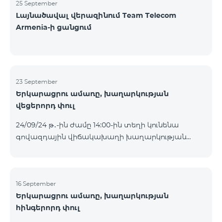
25 September
Լայնածավալ վերազինում Team Telecom
Armenia-ի ցանցում
23 September
Երկարացրու ամառը, խաղարկության
վեցերորդ փուլ
24/09/24 թ․-ին ժամը 14:00-ին տեղի կունենա
գովազդային վիճակախաղի խաղարկության
վեցերորդ փուլը, որին կմասնակցեն 16/09/24
-22/09/24 թթ․ Honor 200 Lite հեռախոսի գնորդները,
պրոմոյի շրջանակներում տրամադրվող SIM
քարտի` TeamTok կանխավճարային
16 September
Երկարացրու ամառը, խաղարկության
սակագնային փաթեթի հեռախոսահամարով։
հինգերորդ փուլ
Հաղթող հեռախոսահամարներն ընտրվելու են
պատահական թվերի գեներատորի միջոցով։