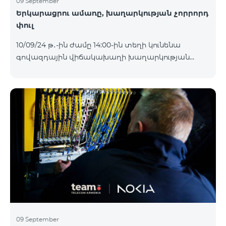
09 September
Երկարացրու ամառը, խաղարկության չորրորդ
փուլ
10/09/24 թ․-ին ժամը 14:00-ին տեղի կունենա
գովազդային վիճակախաղի խաղարկության
չորրորդ փուլը, որին կմասնակցեն 02/09/24
-08/09/24 թթ․ Honor 200 Lite հեռախոսի գնորդները,
պրոմոյի շրջանակներում տրամադրվող SIM
քարտի` TeamTok կանխավճարային
սակագնային փաթեթի հեռախոսահամարով։
Հաղթող հեռախոսահամարներն ընտրվելու են
պատահական թվերի գեներատորի միջոցով։
Հետևեք մեզ Team-ի Facebook-յան և YouTube-յան
ալիքների պաշտոնական էջերում: Մանրամասն
պայմաններ՝
https://www.telecomarmenia.am/hy/B2S?s
09 September