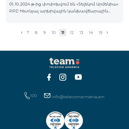
01․10․2024 թ-ից փոփոխվում են «Տելեկոմ Արմենիա»
Հետևեք մեզ Team-ի Facebook-յան և YouTube-յան
ԲԲԸ հետևյալ արխիվային կանխավճարային
ալիքների պաշտոնական էջերում: Մանրամասն
սակագնային փաթեթների պայմանները՝
պայմաններ՝
«Ռեմիքս» սակագնային փաթեթի բաժանորդների
https://www.telecomarmenia.am/hy/B2S?s
հաշվեկշռին բավարար գումար լինելու դեպքում
7
8
9
10
11
12
13
14
15
Տարբերակ 1 կամ Տարբերակ 2 ծառայությունները
ավտոմատ կերկարաձգվեն: Եթե վճարի
գանձման պահին հաշվեկշռին չլինի բավարար
գումար, ապա Տարբերակ 1 կամ Տարբերակ 2
ծառայությունները ավտոմատ չեն երկարաձգվի:
Ծառայությունները նորից կվերաակտիվանան,
երբ հաշվեկշռին լինի միանվագ ամբողջական
վճարի համար բավարար գումար:
100
info@telecomarmenia.am