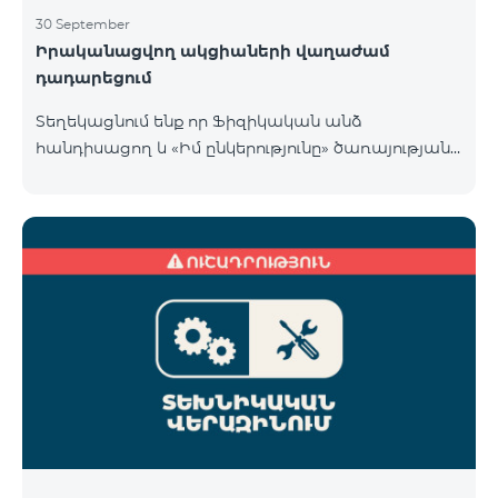
30 September
Իրականացվող ակցիաների վաղաժամ
դադարեցում
Տեղեկացնում ենք որ Ֆիզիկական անձ
հանդիսացող և «Իմ ընկերությունը» ծառայության
«Տելեկոմ Արմենիա» ԲԲԸ բաժանորդների համար
COSMO 4 9900 և COMBO 4 9900 սակագնային
փաթեթների համար գործող հատուկ առաջարկը
վաղաժամ դադարեցվել է 30․09․2024-ին ստորև
նշված քաղաքներում։ Վայք Չարենցավան
Վանաձոր