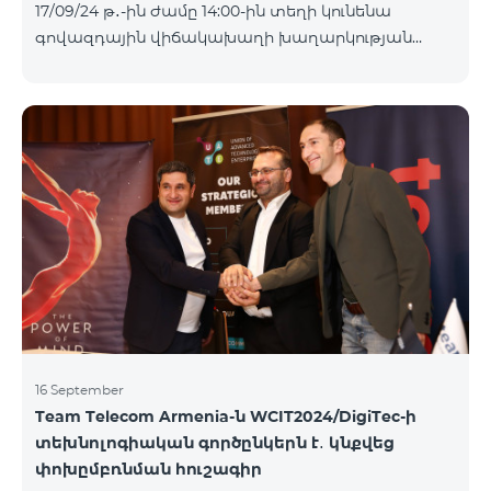
17/09/24 թ․-ին ժամը 14:00-ին տեղի կունենա
Հետևեք մեզ Team-ի Facebook-յան և YouTube-յան
գովազդային վիճակախաղի խաղարկության
ալիքների պաշտոնական էջերում: Մանրամասն
հինգերորդ փուլը, որին կմասնակցեն 09/09/24
պայմաններ՝
-15/09/24 թթ․ Honor 200 Lite հեռախոսի գնորդները,
https://www.telecomarmenia.am/hy/B2S?s
պրոմոյի շրջանակներում տրամադրվող SIM
քարտի` TeamTok կանխավճարային
սակագնային փաթեթի հեռախոսահամարով։
Հաղթող հեռախոսահամարներն ընտրվելու են
պատահական թվերի գեներատորի միջոցով։
Հետևեք մեզ Team-ի Facebook-յան և YouTube-յան
ալիքների պաշտոնական էջերում: Մանրամասն
պայմաններ՝
https://www.telecomarmenia.am/hy/B2S?s
16 September
Team Telecom Armenia-ն WCIT2024/DigiTec-ի
տեխնոլոգիական գործընկերն է․ կնքվեց
փոխըմբռնման հուշագիր