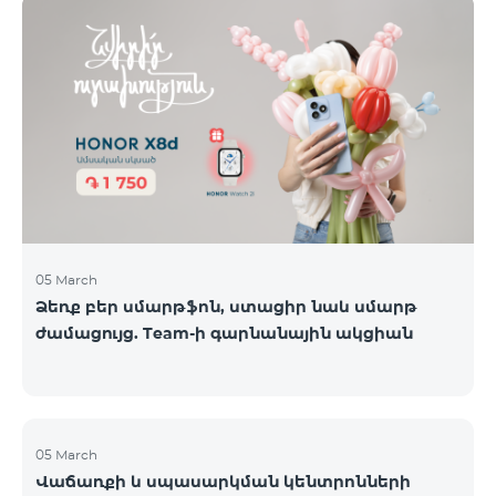
ժամանակավորապես դադարեցվել են
օպերատորների կողմից։ Ձայնային կապի և SMS
ծառայությունները շարունակում են գործել։
Իրադարձությունների վերաբերյալ լրացուցիչ
տեղեկատվություն կտրամադրվի իրավիճակի
փոփոխության դեպքում։ Շնորհակալություն
ըմբռնման համար։
05 March
Ձեռք բեր սմարթֆոն, ստացիր նաև սմարթ
ժամացույց. Team-ի գարնանային ակցիան
05 March
Վաճառքի և սպասարկման կենտրոնների