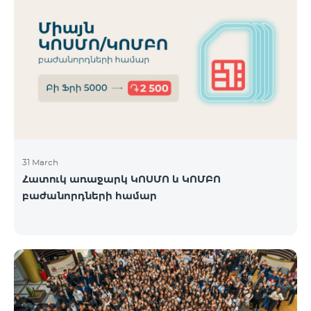
31 March
Հատուկ առաջարկ ԿՈՍՄՈ և ԿՈՄԲՈ
բաժանորդների համար