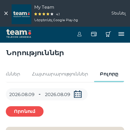
My Team
Տեսնել
4.1
Ներբեռնել Google Play-ից
Նորություններ
թյուններ
Հայտարարություններ
Բոլորը
Որոնում