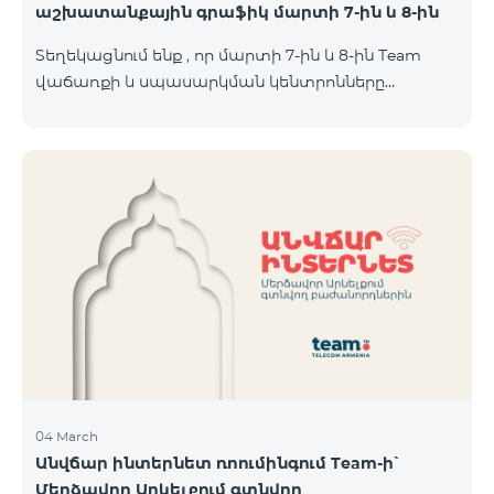
աշխատանքային գրաֆիկ մարտի 7-ին և 8-ին
Տեղեկացնում ենք , որ մարտի 7-ին և 8-ին Team
վաճառքի և սպասարկման կենտրոնները
կաշխատեն հավելյալ գրաֆիկով։ Մասնաճյուղերի
աշխատաժամերին կարող եք
ծանոթանալ ստորև։ Մարզ Համայնք /քաղաք/
գյուղ ՎևՍԿ հասցե "Տելեկոմ Արմենիա" ԲԲԸ
Աշխատանքային ժամեր Երկ-Ուրբ Շաբաթ-07․03
Կիրակի-08․03 Երևան Կենտրոն Իսակովի
պողոտա 3/7 09:00-18:00 09:00-18:00 10:00-19:00
Երևան Կենտրոն Խորենացու փողոց 26/26 09:00-
18:00 09:00-18:00 10:00-19:00 Երևան Էրեբունի
Տիգրան Մեծի պողոտա
04 March
Անվճար ինտերնետ ռոումինգում Team-ի՝
Մերձավոր Արևելքում գտնվող