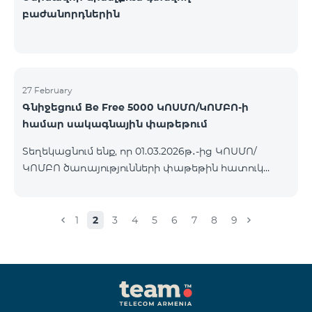
բաժանորդներին
27 February
Գնիջեցում Be Free 5000 ԿՈՍՄՈ/ԿՈՄԲՈ-ի
համար սակագնային փաթեթում
Տեղեկացնում ենք, որ 01.03.2026թ․-ից ԿՈՍՄՈ/
ԿՈՄԲՈ ծառայությունների փաթեթին հատուկ
պայմաններով հասանելի հետվճարային «Be Free
5000» սակագնային փաթեթի ամսավճարը 4000
ՀՀ դրամի փոխարեն կկազմի 3500 ՀՀ դրամ։
1
2
3
4
5
6
7
8
9
Փաթեթին կարող են միանալ այն բոլոր
բաժանորդները ովքեր ունեն ակտիվ
բաժանորդագրություն ԿՈՍՄՈ կամ ԿՈՄԲՈ
ծառայությունների փաթեթներին։ Սակագնային
փաթեթի մանրամասներին կարող եք