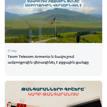
պայմաններով․ Առաջին 6 ամիսների ընթացքում՝
50% զեղչ, Հաջորդ 6 ամիսների ընթացքում՝ 25%
զեղչ։ ԿՈՍՄՈ սակագնային փաթեթների
ներառումներին մանրամասն ծանոթանալու
համար կարող եք անցնել հետևյալ հղմամբ՝
telecomarmenia.am/hy/cosmo * Ակցիան
երկարաձգվել է մինչ
21 May
Team Telecom Armenia-ն Տավուշում
ամբողջովին վերազինել է բջջային ցանցը