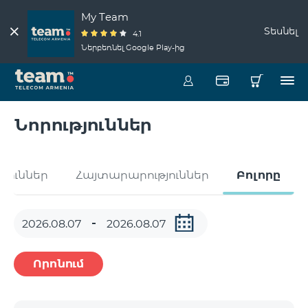
My Team
Տեսնել
4.1
Ներբեռնել Google Play-ից
Նորություններ
թյուններ
Հայտարարություններ
Բոլորը
Որոնում