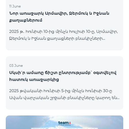
11 June
Նոր առաջարկ Արմավիր, Ջերմուկ և Իջևան
քաղաքներում
2025 թ․ հունիսի 10-ից մինչև հուլիսի 10-ը, Արմավիր,
Ջերմուկ և Իջևան քաղաքների բնակիչների
համար հասանելի են ԿՈՍՄՈ մարզային
փաթեթները հատուկ պայմաններով․ ԿՈՍՄՈ 2
6900 Regional ԿՈՍՄՈ 3 7400 Regional ԿՈՍՄՈ 4
9900 Regional Ակցիայի շրջանակում
03 June
Սկսի՛ր ամառը ճիշտ ընտրությամբ՝ օգտվելով
առաջարկվում է 50% զեղչ առաջին 6 ամիսների
հատուկ առաջարկից
համար, 12 ամիս բաժանորդագրության դեպքում։
ԿՈՍՄՈ սակագնային փաթեթների
2025 թվականի հունիսի 5-ից մինչև հունիսի 30-ը
ներառումներին մանրամասն ծանոթանալու
Ավան վարչական շրջանի բնակիչները կարող են
համար կարող եք անցնել հետևյալ հղմամբ՝
օգտվել հատուկ պայմաններից, որոնք
telecomarmenia.am/cosmo* Ակցիան երկարաձգվել
նախատեսված են նոր բաժանորդների համար։
է մինչև 1
Ակցիայի շրջանակում ԿՈՍՄՈ 4 12500 և ԿՈՍՄՈ 4
16500 փաթեթները տրամադրվում են հետևյալ