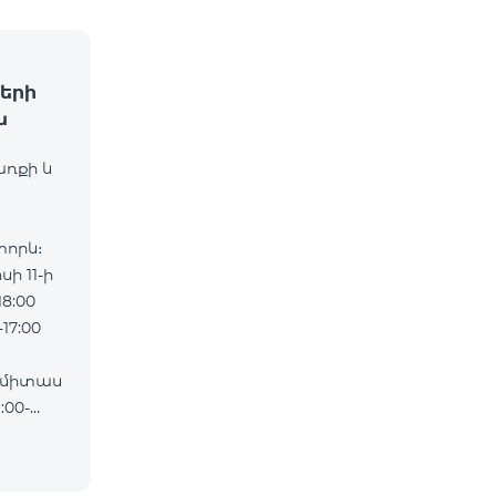
երի
ն
առքի և
որև։
ի 11-ի