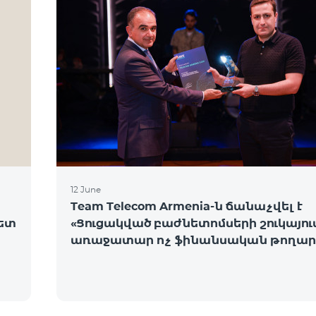
12 June
Team Telecom Armenia-ն ճանաչվել է
նետ
«Ցուցակված բաժնետոմսերի շուկայու
առաջատար ոչ ֆինանսական թողար