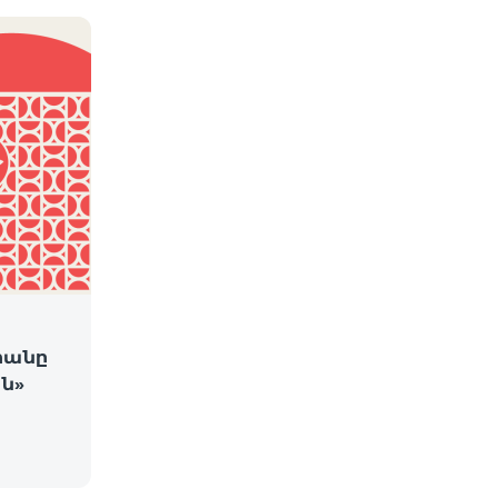
րանը
ն»