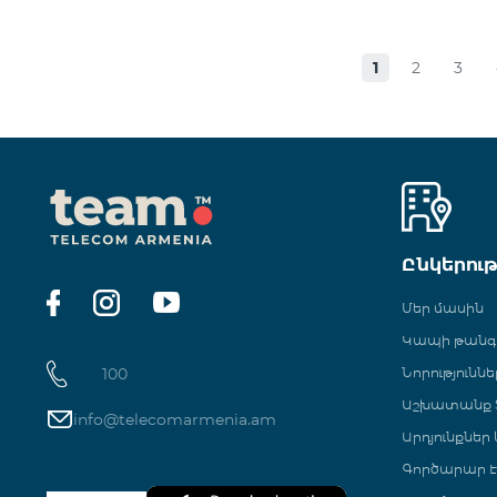
1
2
3
Ընկերու
Մեր մասին
Կապի թան
100
Նորություննե
Աշխատանք Տ
info@telecomarmenia.am
Արդյունքներ
Գործարար Է