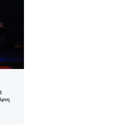
մ
կող