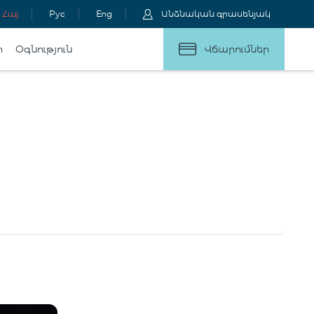
Հայ
Рус
Eng
Անձնական գրասենյակ
ր
Օգնություն
Վճարումներ