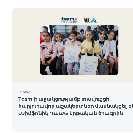
13 May
Team-ի աջակցությամբ տավուշցի
հարյուրավոր աշակերտներ մասնակցել ե
«Սիմֆոնիկ ԴասA» կրթական ծրագրին