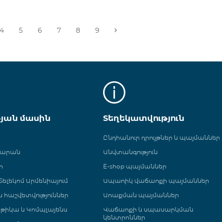
4
5
6
7
8
9
թյան մասին
Տեղեկատվություն
Ընդհանուր դրույթներ և պայմաններ
գարան
Անվտանգություն
ր
E-shop պայմաններ
ելեկոմ Արմենիայում
Ապառիկ վաճառքի պայմաններ
 և հաշվետվություններ
Առաքման պայմաններ
թիկա և Կոմպլայենս
Վաճառքի և սպասարկման
կենտրոններ