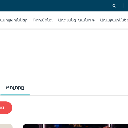
յություններ
Ռոումինգ
Առցանց խանութ
Առաջարկնե
Բոլորը
ւմ