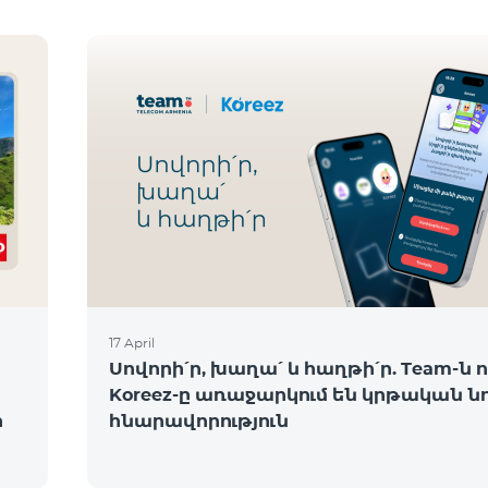
17 April
Սովորի՛ր, խաղա՛ և հաղթի՛ր. Team-ն ո
Koreez-ը առաջարկում են կրթական ն
ի
հնարավորություն