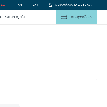
Հայ
Рус
Eng
Անձնական գրասենյակ
ր
Օգնություն
Վճարումներ