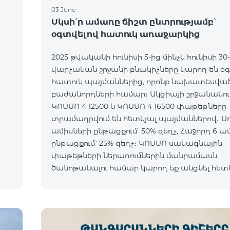
03 June
ն
Սկսի՛ր ամառը ճիշտ ընտրությամբ՝
օգտվելով հատուկ առաջարկից
2025 թվականի հունիսի 5-ից մինչև հունիսի 30
վարչական շրջանի բնակիչները կարող են օ
հատուկ պայմաններից, որոնք նախատեսված
բաժանորդների համար։ Ակցիայի շրջանակում
ԿՈՍՄՈ 4 12500 և ԿՈՍՄՈ 4 16500 փաթեթները
տրամադրվում են հետևյալ պայմաններով․ Առաջին 6
ամիսների ընթացքում՝ 50% զեղչ, Հաջորդ 6 ա
ընթացքում՝ 25% զեղչ։ ԿՈՍՄՈ սակագնային
փաթեթների ներառումներին մանրամասն
ծանոթանալու համար կարող եք անցնել հետ
o*
հղմամբ՝ telecomarmenia.am/hy/cosmo * Ակց
երկարաձգվել է մինչ