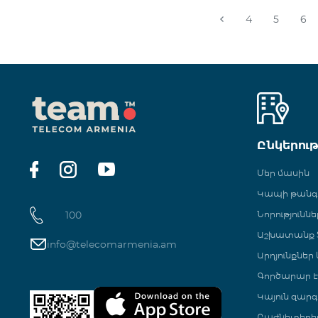
4
5
6
Ընկերու
Մեր մասին
Կապի թան
100
Նորություննե
Աշխատանք Տ
info@telecomarmenia.am
Արդյունքներ
Գործարար Է
Կայուն զարգ
Բաժնետերե