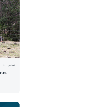
եսանյութ)
ռու