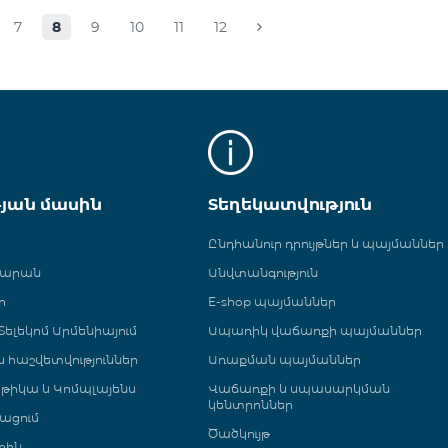
7
8
9
10
11
12
թյան մասին
Տեղեկատվություն
Ընդհանուր դրույթներ և պայմաններ
գարան
Անվտանգություն
ր
E-shop պայմաններ
ելեկոմ Արմենիայում
Ապառիկ վաճառքի պայմաններ
 և հաշվետվություններ
Առաքման պայմաններ
թիկա և Կոմպլայենս
Վաճառքի և սպասարկման
կենտրոններ
ացում
Ծածկույթ
րին