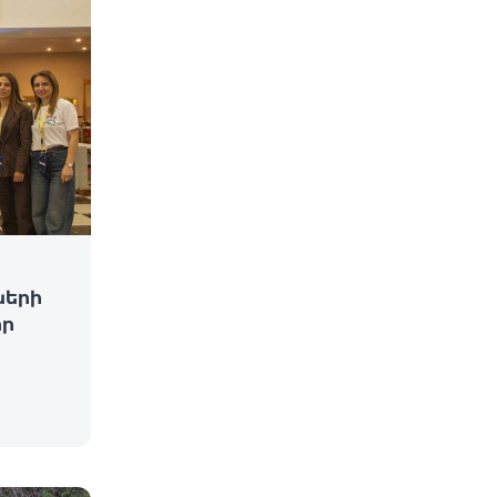
ների
իր