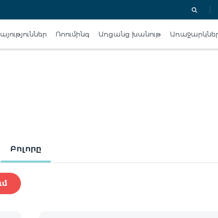
յություններ
Ռոումինգ
Առցանց խանութ
Առաջարկնե
Բոլորը
ւմ