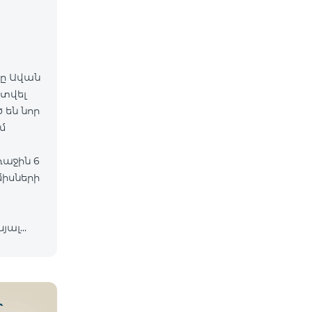
-ը Ավան
գտվել
 են նոր
միսների
ևյալ
իան