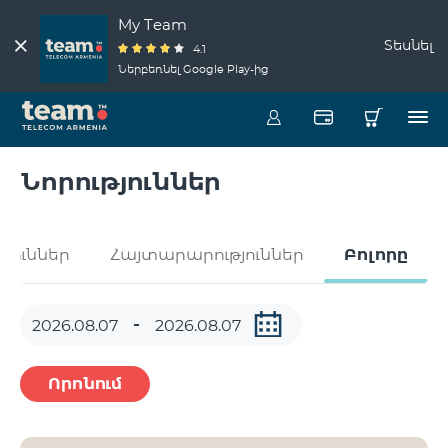
My Team
Տեսնել
4.1
Ներբեռնել Google Play-ից
Նորություններ
թյուններ
Հայտարարություններ
Բոլորը
Որոնում