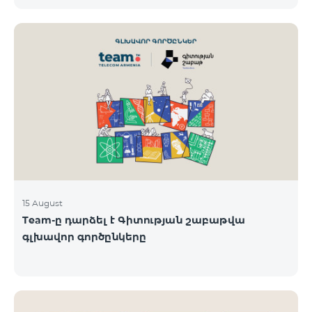
-18/08/24 թթ․ Honor 200 Lite հեռախոսի գնորդները,
պրոմոյի շրջանակներում տրամադրվող SIM
քարտի` TeamTok կանխավճարային
սակագնային փաթեթի հեռախոսահամարով։
Հաղթող հեռախոսահամարներն ընտրվելու են
պատահական թվերի գեներատորի միջոցով։
Հետևեք մեզ Team-ի Facebook-յան և YouTube-յան
ալիքների պաշտոնական էջերում: Մանրամասն
պայմաններ՝
https://www.telecomarmenia.am/hy/B2S
15 August
Team-ը դարձել է Գիտության շաբաթվա
գլխավոր գործընկերը