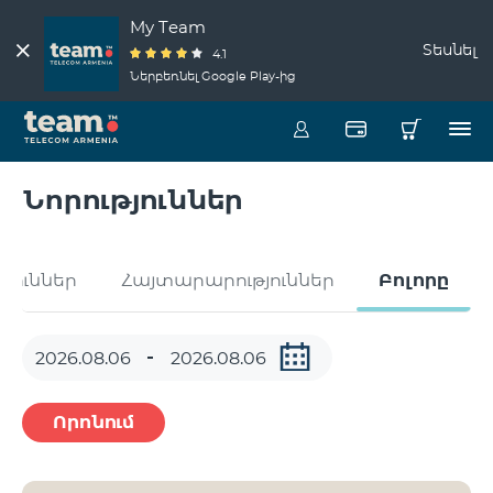
My Team
Տեսնել
4.1
Ներբեռնել Google Play-ից
Նորություններ
թյուններ
Հայտարարություններ
Բոլորը
Որոնում