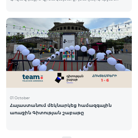
յոթերորդ փուլը, որին կմասնակցեն 23/09/24
-30/09/24 թթ․ Honor 200 Lite հեռախոսի գնորդները,
պրոմոյի շրջանակներում տրամադրվող SIM
քարտի` TeamTok կանխավճարային
սակագնային փաթեթի հեռախոսահամարով։
Հաղթող հեռախոսահամարներն ընտրվելու են
պատահական թվերի գեներատորի միջոցով։
Հետևեք մեզ Team-ի Facebook-յան և YouTube-յան
ալիքների պաշտոնական էջերում: Մանրամասն
պայմաններ՝
https://www.telecomarmenia.am/hy/B2S?s
01 October
Հայաստանում մեկնարկեց համազգային
առաջին Գիտության շաբաթը