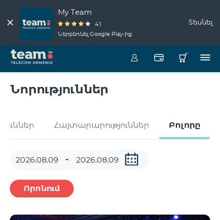
My Team
Տեսնել
4.1
Ներբեռնել Google Play-ից
Նորություններ
թյուններ
Հայտարարություններ
Բոլորը
Որոնում