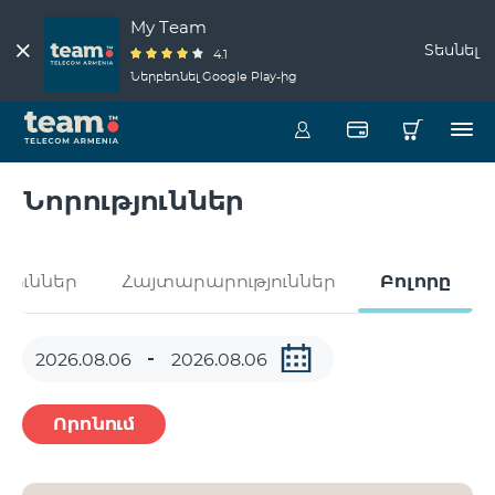
My Team
Տեսնել
4.1
Ներբեռնել Google Play-ից
Նորություններ
թյուններ
Հայտարարություններ
Բոլորը
Որոնում