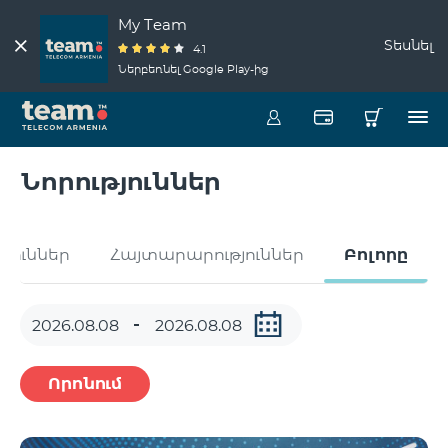
My Team
Տեսնել
4.1
Ներբեռնել Google Play-ից
Նորություններ
թյուններ
Հայտարարություններ
Բոլորը
Որոնում