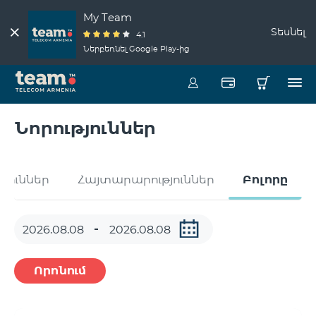
My Team
Տեսնել
4.1
Ներբեռնել Google Play-ից
Նորություններ
թյուններ
Հայտարարություններ
Բոլորը
Որոնում