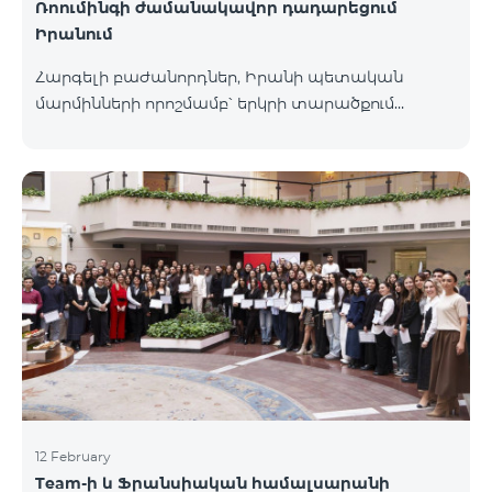
Ռոումինգի ժամանակավոր դադարեցում
Իրանում
Հարգելի բաժանորդներ, Իրանի պետական
մարմինների որոշմամբ՝ երկրի տարածքում
գործող բոլոր օպերատորների կողմից ռոումինգ
ծառայությունները ժամանակավորապես
դադարեցվել են։ Իրադարձությունների
վերաբերյալ լրացուցիչ տեղեկատվություն
կտրամադրվի իրավիճակի փոփոխության
դեպքում։ Շնորհակալություն ըմբռնման համար։
12 February
Team-ի և Ֆրանսիական համալսարանի