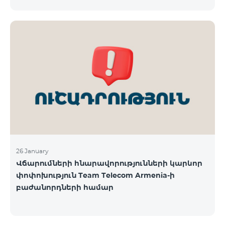
փոփոխությունների վերաբերյալ մամուլում
Ընկերությունը հայցում է բաժանորդների ներո
շրջանառվող որոշ մեկնաբանություններն ու
գնահատականները և անդրադառնալով
հանրությանը հուզող մի շարք հարցերի,
տեղեկացնում է. «Ֆասթ Շիֆթ» ՍՊԸ, «Իդրամ»
ՍՊԸ, «Իզի փեյ» ՍՊԸ և «Թել-Սել» ԲԲԸ
վճարահաշվարկային ընկերությունների կողմից
Team Telecom Armenia-ին առաջարկված
պայմանները ենթադրում էին ծառայությունների
համար էապես ավելի բարձր սակագներ, քան այ
26 January
Վճարումների հնարավորությունների կարևոր
փոփոխություն Team Telecom Armenia-ի
բաժանորդների համար