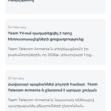
հավելվածով
04 February
Team TV-ում դադարեցվել է որոշ
հեռուստաալիքների ցուցադրությունը
Team Telecom Armenia-ն տեղեկացնում է իր
բաժանորդներին, որ 2026թ. փետրվարի 1-ից
անհասանելի է ստորև ներկայացված
հեռուստաալիքների ցուցադրությունը. Дом Кино
Дом Кино Премиум Время: далекое и близкое
Поехали Amedia 1 HD Amedia 2 HD Amedia Premium
30 January
Հավասար պայմաններ բոլորի համար․ Team
HD Amedia Hit Первый Канал (ОРТ) «Первый
Telecom Armenia-ն ընտրում է արդար շուկան
канал» հեռուստաալիքի ցուցադրությունը
շարունակվում է միայն ֆիքսված բաժանորդների
Team Telecom Armenia-ն, նպատակ ունենալով
համար՝ Երևանի տարածքում (catch-up-ի
պարզաբանել վճարումների ընդունման
հնարավորությունը ևս հասանելի չէ):