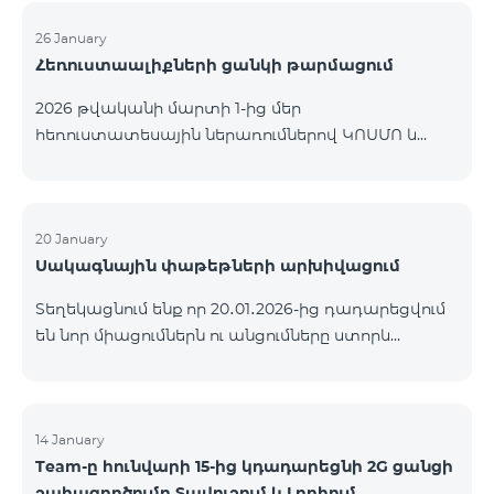
26 January
Հեռուստաալիքների ցանկի թարմացում
2026 թվականի մարտի 1-ից մեր
հեռուստատեսային ներառումներով ԿՈՍՄՈ և
ԿՈՄԲՈ ծառայությունների փաթեթների ալիքների
ցանկում տեղի կունենան փոփոխություններ,
համաձայն որոնց՝ տարածաշրջանային
մուլտիպլեքս հեռուստաալիքները հասանելի
20 January
Սակագնային փաթեթների արխիվացում
կլինեն միայն այն մարզերում, որտեղ դրանց
ցուցադրումը պարտադիր է՝ ըստ կարգավորող
Տեղեկացնում ենք որ 20․01․2026-ից դադարեցվում
մարմինների պահանջների։ Այս փոփոխությունը
են նոր միացումներն ու անցումները ստորև
իրականացվում է հեռուստատեսային հարթակի
ներկայացված ծառայությունների փաթեթներին։
տեխնիկական պարամետրերի թարմացման
ԿՈՄԲՈ 2 Max ԿՈՄԲՈ 2 Plus ԿՈՄԲՈ 2 TV ԿՈՄԲՈ 4
շրջանակներում և համապատասխանում է
Basic 8990 ԿՈՄԲՈ 4 Plus 10990 ԿՈՄԲՈ 4 Max 13990
տեղական հեռարձակման նորմերին։ Ալիքների
14 January
ցանկը ըստ մարզեր
Team-ը հունվարի 15-ից կդադարեցնի 2G ցանցի
շահագործումը Տավուշում և Լոռիում