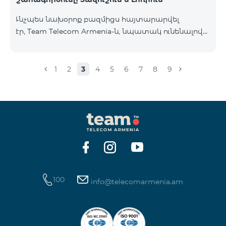
Ւնչպես նախօրոք բազմիցս հայտարարվել
էր, Team Telecom Armenia-ն, նպատակ ունենալով
էապես բարձրացնել կապի որակը և թվային
միջավայրի անվտանգությունը, կդադարեցնի 2G
ցանցի շահագործումը: Ցանցի անջատումը տեղի
1
2
3
4
5
6
7
8
9
կունենա փուլային տարբերակով: Առաջին փուլով
ցանցը կանջատվի Տավուշի և Լոռու մարզերում՝
2026թ.-ի հունվարի 15-ից: Ծառայությունների
անխափան հասանելությունն ապահովելու
նպատակով շարունակում է գործել հատուկ
առաջարկ, որը հնարավորություն է ընձեռում ձեռք
բերել նոր տեխնոլոգիաներով աշխատող բջջային
հեռախոսնե
100
info@telecomarmenia.am