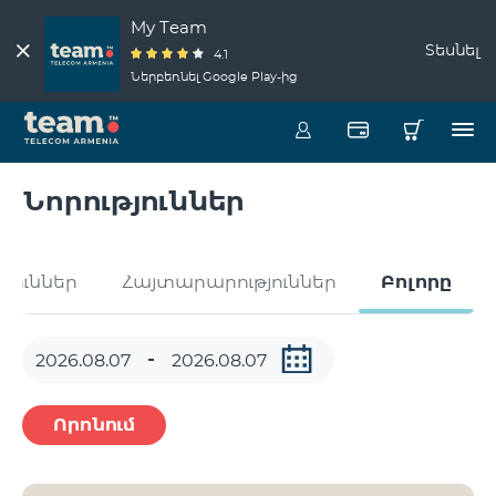
My Team
Տեսնել
4.1
Ներբեռնել Google Play-ից
Նորություններ
թյուններ
Հայտարարություններ
Բոլորը
Որոնում