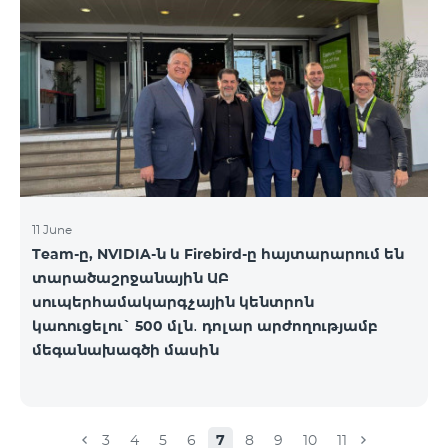
ստորև ներկայացված աղյուսակի․ Հին
սակագնային փաթեթ Նոր սակագնային փաթեթ
Բիզնես 2000 PRO 1900 Բիզնես 3000 Pro Special 1
Բիզնես 5000 PRO 5200 Բիզնես 7000 Pro Special 3
11 June
Team-ը, NVIDIA-ն և Firebird-ը հայտարարում են
տարածաշրջանային ԱԲ
սուպերհամակարգչային կենտրոն
կառուցելու` 500 մլն․ դոլար արժողությամբ
մեգանախագծի մասին
3
4
5
6
7
8
9
10
11