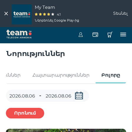
My Team
Տեսնել
4.1
Ներբեռնել Google Play-ից
Նորություններ
թյուններ
Հայտարարություններ
Բոլորը
Որոնում