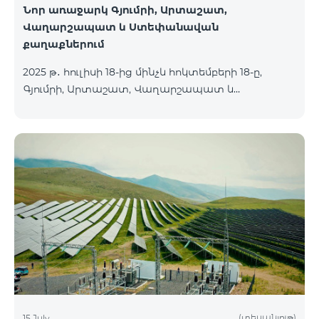
Նոր առաջարկ Գյումրի, Արտաշատ,
Վաղարշապատ և Ստեփանավան
քաղաքներում
2025 թ․ հուլիսի 18-ից մինչև հոկտեմբերի 18-ը,
Գյումրի, Արտաշատ, Վաղարշապատ և
Ստեփանավան քաղաքների բնակիչների համար
հասանելի են ԿՈՍՄՈ 2 6900, ԿՈՍՄՈ 3 7400 և
ԿՈՍՄՈ 4 9900 մարզային փաթեթները` 50%
զեղչով առաջին 6 ամիսների համար, 12 ամիս
բաժանորդագրության դեպքում․ Անվանում
Հիմնական արժեք Զեղչված արժեք 1-6 ամիսների
համար ԿՈՍՄՈ 2 6900 Մարզային 6900 3450
ԿՈՍՄՈ 3 7400 Մարզային 7400 3700 ԿՈՍՄՈ 4 9900
Մարզային 9900 4950
(տեսանյութ)
15 July