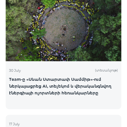
(տեսանյութ)
30 July
Team-ը «Սևան Ստարտափ Սամմիթ»-ում
ներկայացրեց AI, տելեկոմ և վերականգնվող
էներգիայի ոլորտների հեռանկարները
17 July