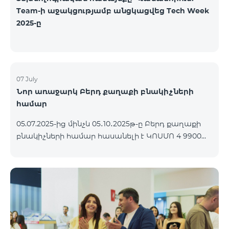
Team-ի աջակցությամբ անցկացվեց Tech Week
2025-ը
07 July
Նոր առաջարկ Բերդ քաղաքի բնակիչների
համար
05.07.2025-ից մինչև 05․10․2025թ-ը Բերդ քաղաքի
բնակիչների համար հասանելի է ԿՈՍՄՈ 4 9900
փաթեթը՝ 3 ամիս անվճար պայմանով։
Պայմանագիրը կնքվում է 12 ամիս ժամկետով,
վաղաժամ դադարեցման դեպքում կիրառվում է
տուգանք։ ԿՈՍՄՈ սակագնային փաթեթների
ներառումներին մանրամասն ծանոթանալու
համար կարող եք անցնել հետևյալ
հղմամբ՝ telecomarmenia.am/cosmo