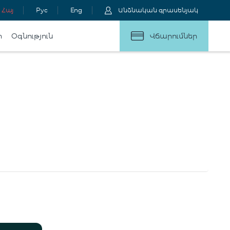
Հայ
Рус
Eng
Անձնական գրասենյակ
ր
Օգնություն
Վճարումներ