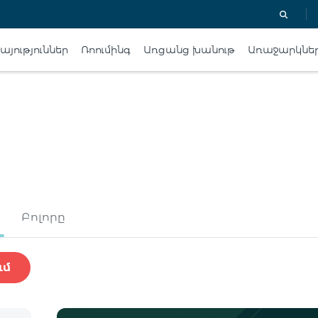
յություններ
Ռոումինգ
Առցանց խանութ
Առաջարկնե
Բոլորը
ւմ