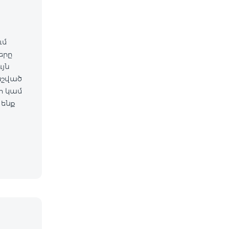
ւմ
ները
նշված
 ենք