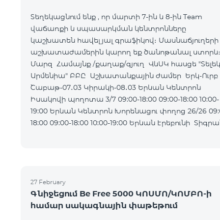
Տեղեկացնում ենք , որ մարտի 7-ին և 8-ին Team
վաճառքի և սպասարկման կենտրոնները
կաշխատեն հավելյալ գրաֆիկով։ Մասնաճյուղերի
աշխատաժամերին կարող եք ծանոթանալ ստորև
Մարզ Համայնք /քաղաք/գյուղ ՎևՍԿ հասցե "Տելե
Արմենիա" ԲԲԸ Աշխատանքային ժամեր Երկ-Ուրբ
Շաբաթ-07․03 Կիրակի-08․03 Երևան Կենտրոն
Իսակովի պողոտա 3/7 09:00-18:00 09:00-18:00 10:00-
19:00 Երևան Կենտրոն Խորենացու փողոց 26/26 09:00-
18:00 09:00-18:00 10:00-19:00 Երևան Էրեբունի Տիգրան
Մեծի պողոտա
27 February
Գնիջեցում Be Free 5000 ԿՈՍՄՈ/ԿՈՄԲՈ-ի
համար սակագնային փաթեթում