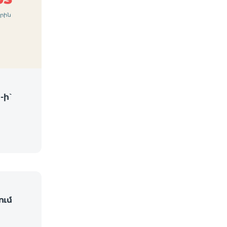
-ի՝
ում