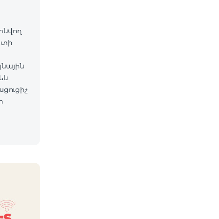
գտնվող
ետի
յնային
են
ացուցիչ
ի