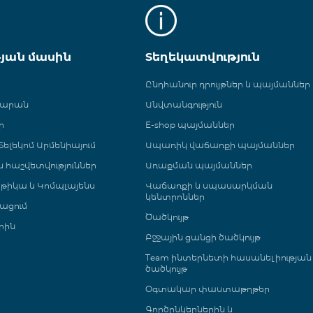
թյան մասին
Տեղեկատվություն
Ընդհանուր դրույթներ և պայմաններ
գարան
Անվտանգություն
ր
E-shop պայմաններ
ելեկոմ Արմենիայում
Ապառիկ վաճառքի պայմաններ
 և հաշվետվություններ
Առաքման պայմաններ
թիկա և Կոմպլայենս
Վաճառքի և սպասարկման
կենտրոններ
ացում
Ծածկույթ
րին
Բջջային ցանցի ծածկույթ
Team ինտերնետի հասանելիության
ծածկույթ
Օգտակար փաստաթղթեր
Գործընկերներին և