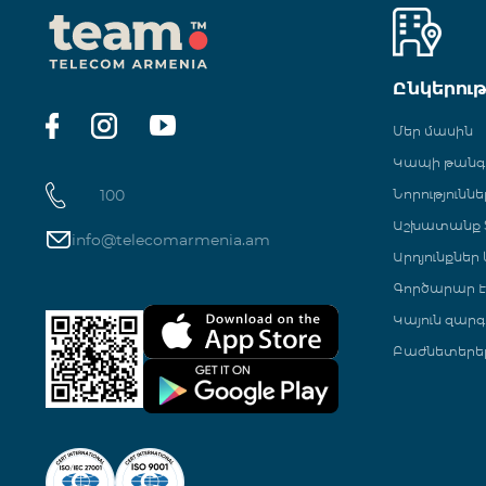
Ընկերու
Մեր մասին
Կապի թան
100
Նորություննե
Աշխատանք Տ
info@telecomarmenia.am
Արդյունքներ
Գործարար Է
Կայուն զարգ
Բաժնետերե