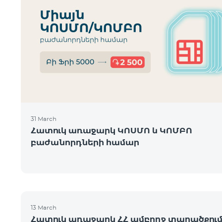
31 March
Հատուկ առաջարկ ԿՈՍՄՈ և ԿՈՄԲՈ
բաժանորդների համար
13 March
Հատուկ առաջարկ ՀՀ ամբողջ տարածքու