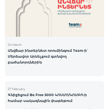
Կիրակի-08․03 Երևան Կենտրոն Իսակովի
պողոտա 3/7 09:00-18:00 09:00-18:00 10:00-19:00
Երևան Կենտրոն Խորենացու փողոց 26/26 09:00-
18:00 09:00-18:00 10:00-19:00 Երևան Էրեբունի
Տիգրան Մեծի պողոտա
04 March
Անվճար ինտերնետ ռոումինգում Team-ի՝
Մերձավոր Արևելքում գտնվող
բաժանորդներին
27 February
Գնիջեցում Be Free 5000 ԿՈՍՄՈ/ԿՈՄԲՈ-ի
համար սակագնային փաթեթում