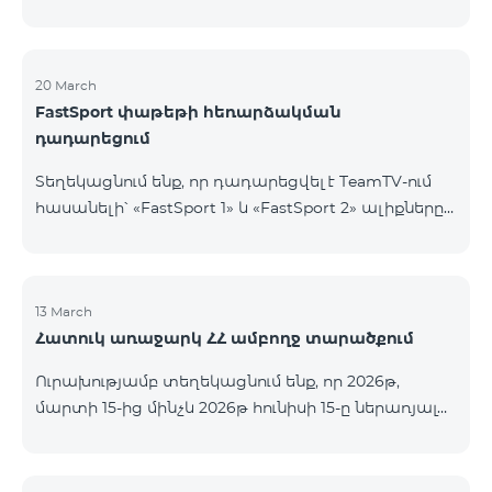
20 March
FastSport փաթեթի հեռարձակման
դադարեցում
Տեղեկացնում ենք, որ դադարեցվել է TeamTV-ում
հասանելի՝ «FastSport 1» և «FastSport 2» ալիքները
ներառող «FastSports» փաթեթի վաճառքը։ Սույն
թվականի ապրիլի 20-ից կդադարեցվի նաև
նշված հեռուստաալիքների հեռարձակումը։
Հարցերի կամ լրացուցիչ տեղեկությունների
13 March
Հատուկ առաջարկ ՀՀ ամբողջ տարածքում
համար խնդրում ենք դիմել «Ֆասթ Մեդիա»
ընկերություն։
Ուրախությամբ տեղեկացնում ենք, որ 2026թ,
մարտի 15-ից մինչև 2026թ հունիսի 15-ը ներառյալ
Հայաստանի Հանրապետության ողջ տարածքում
ԿՈՍՄՈ 4 12500, ԿՈՍՄՈ 4 16500, ԿՈՍՄՈ 4
9900 Մարզային Ծառայությունների փաթեթները